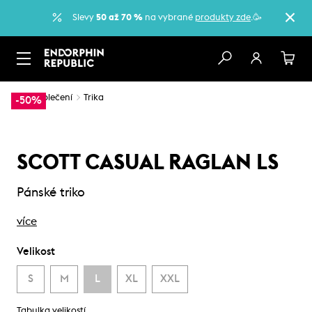
Slevy
50 až 70 %
na vybrané
produkty zde
.🥳
…
Oblečení
Trika
-50%
SCOTT CASUAL RAGLAN LS
Pánské triko
více
Velikost
S
M
L
XL
XXL
Tabulka velikostí