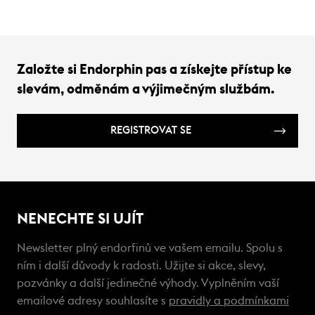
Založte si Endorphin pas a získejte přístup ke
slevám, odměnám a výjimečným službám.
REGISTROVAT SE
NENECHTE SI UJÍT
Newsletter plný endorfinů ve vašem emailu. Spolu s
ním i další důvody k radosti. Užijte si akce, slevy,
pozvánky a další jedinečné výhody. Vyplněním vaší
emailové adresy souhlasíte s
pravidly a podmínkami