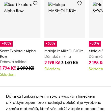
-40%
-30%
-30%
Scott Explorair Alpha
Maloja MARMOLEJOM.
Maloja SAW
Raw
Dámská mikina
Dámská mik
Dámská mikina
2 198 Kč
3 140 Kč
2 198 Kč
3 
1 794 Kč
2 990 Kč
Skladem
Skladem
Skladem
Dámská funkční první vrstva s vysokým límečkem
a krátkým zipem pro snadnější oblékání je vyrobena
z směsi materiálů, které vás udrží v teple a pohodlí po