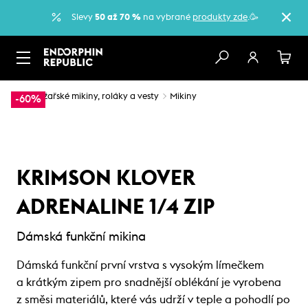
Slevy
50 až 70 %
na vybrané
produkty zde
.🥳
…
Lyžařské mikiny, roláky a vesty
Mikiny
-60%
KRIMSON KLOVER
ADRENALINE 1/4 ZIP
Dámská funkční mikina
Dámská funkční první vrstva s vysokým límečkem
a krátkým zipem pro snadnější oblékání je vyrobena
z směsi materiálů, které vás udrží v teple a pohodlí po