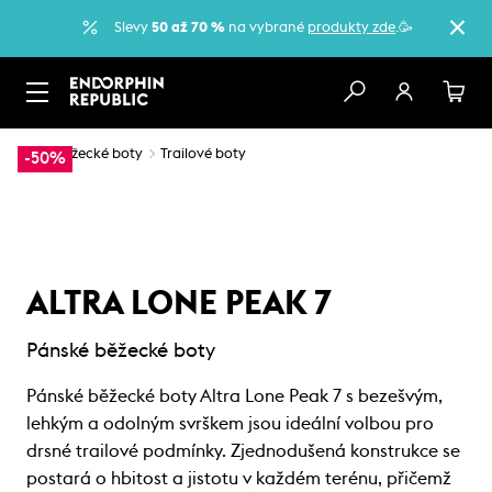
Slevy
50 až 70 %
na vybrané
produkty zde
.🥳
…
Běžecké boty
Trailové boty
-50%
ALTRA LONE PEAK 7
Pánské běžecké boty
Pánské běžecké boty Altra Lone Peak 7 s bezešvým,
lehkým a odolným svrškem jsou ideální volbou pro
drsné trailové podmínky. Zjednodušená konstrukce se
postará o hbitost a jistotu v každém terénu, přičemž