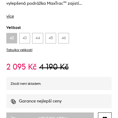
vylepšená podrážka MaxTrac™ zajistí…
více
Velikost
42
43
44
45
46
Tabulka velikostí
2 095 Kč
4 190 Kč
Zboží není skladem.
Garance nejlepší ceny