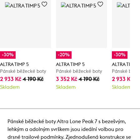
-30%
-20%
-30%
ALTRA TIMP 5
ALTRA TIMP 5
ALTRA TIMP 
Pánské běžecké boty
Pánské běžecké boty
Pánské běže
2 933 Kč
4 190 Kč
3 352 Kč
4 190 Kč
2 933 Kč
4 
Skladem
Skladem
Skladem
Pánské běžecké boty Altra Lone Peak 7 s bezešvým,
lehkým a odolným svrškem jsou ideální volbou pro
drsné trailové podmínky. Zjednodušená konstrukce se