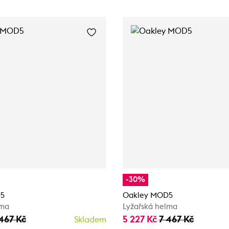
-30%
D5
Oakley MOD5
lma
Lyžařská helma
467 Kč
5 227 Kč
7 467 Kč
Skladem