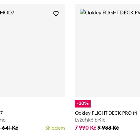
-20%
7
Oakley FLIGHT DECK PRO M
lma
Lyžařské brýle
3 641 Kč
7 990 Kč
9 988 Kč
Skladem