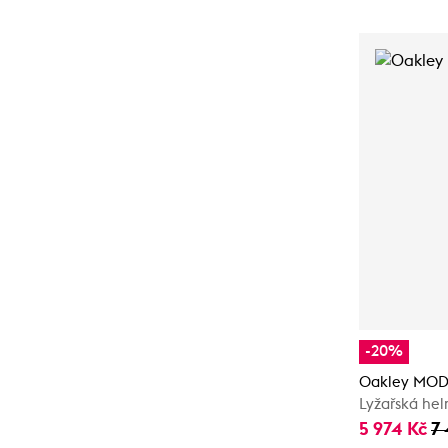
-20%
Oakley MO
Lyžařská he
5 974 Kč
7 