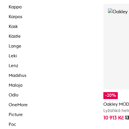
Kappa
Karpos
Kask
Kästle
Lange
Leki
Lenz
Madshus
Maloja
Odlo
-20%
Oakley MOD
OneMore
Lyžařská he
Picture
10 913 Kč
1
Poc