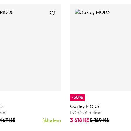
-30%
D5
Oakley MOD3
lma
Lyžařská helma
467 Kč
3 618 Kč
5 169 Kč
Skladem