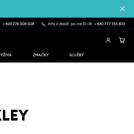
0
+420 776 008 028
info o zboží: po–ne 10–18
+420 777 355 833
VÝŽIVA
ZNAČKY
SLUŽBY
KLEY