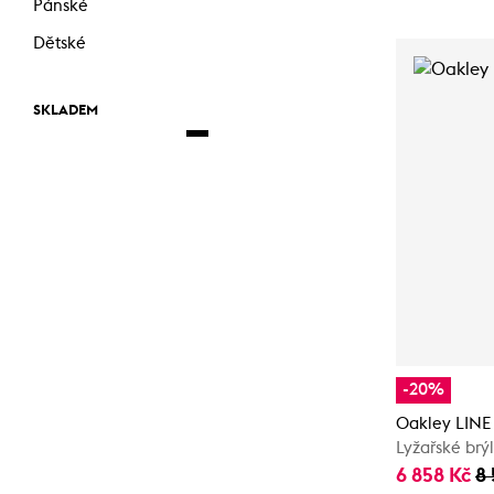
Pánské
Dětské
SKLADEM
-20%
Oakley LINE
Lyžařské brý
6 858 Kč
8 