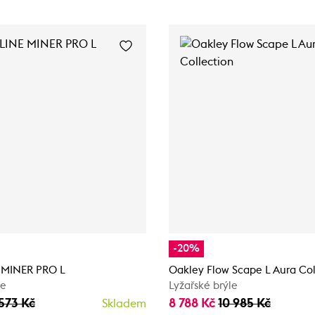
-20%
 MINER PRO L
Oakley Flow Scape L Aura Col
le
Lyžařské brýle
573 Kč
8 788 Kč
10 985 Kč
Skladem