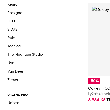
Reusch
Rossignol
SCOTT
SIDAS
Swix
Tecnica
The Mountain Studio
Uyn
Van Deer
Ziener
-50%
Oakley MOD
Lyžařská he
URČENO PRO
6 964 Kč
1
Unisex