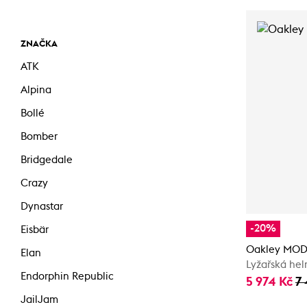
ZNAČKA
ATK
Alpina
Bollé
Bomber
Bridgedale
Crazy
Dynastar
-20%
Eisbär
Oakley MO
Elan
Lyžařská he
Endorphin Republic
5 974 Kč
7 
JailJam