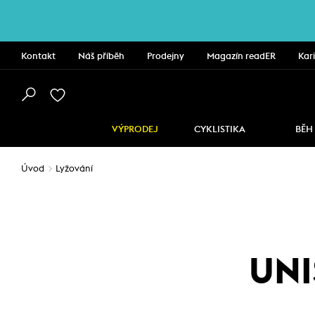
Kontakt
Náš příběh
Prodejny
Magazín readER
Kar
VÝPRODEJ
CYKLISTIKA
BĚH
Úvod
Lyžování
UNI