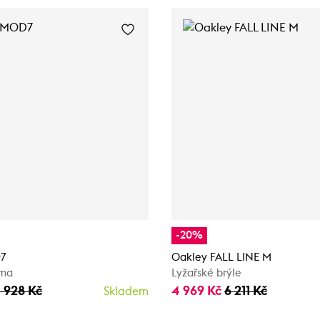
-20%
7
Oakley FALL LINE M
lma
Lyžařské brýle
3 928 Kč
4 969 Kč
6 211 Kč
Skladem