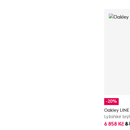
-20%
Oakley LINE
Lyžařské brý
6 858 Kč
8 