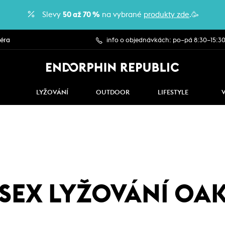
Slevy
50 až 70 %
na vybrané
produkty zde
.🥳
iéra
info o objednávkách: po–pá 8:30–15:3
LYŽOVÁNÍ
OUTDOOR
LIFESTYLE
SEX LYŽOVÁNÍ OA