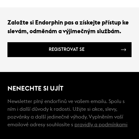
Založte si Endorphin pas a získejte přístup ke
slevám, odměnám a výjimečným službám.
REGISTROVAT SE
NENECHTE SI UJÍT
Newsletter plný endorfinů ve vašem emailu. Spolu s
ním i další důvody k radosti. Užijte si akce, slevy,
pozvánky a další jedinečné výhody. Vyplněním vaší
emailové adresy souhlasíte s
pravidly a podmínkami