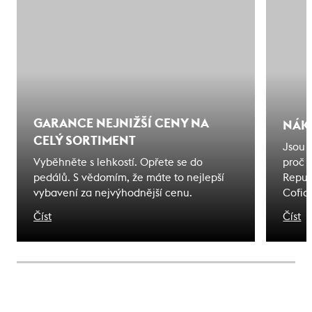
GARANCE NEJNIŽŠÍ CENY NA
NÁK
CELÝ SORTIMENT
Jsou 
Vyběhněte s lehkostí. Opřete se do
proč 
pedálů. S vědomím, že máte to nejlepší
Repub
vybavení za nejvýhodnější cenu.
Cofid
odjede
Číst
Číst
na kte