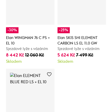
-30%
-25%
Elan WINGMAN 76 C PS +
Elan SKIS SHI ELEMENT
EL 10
CARBON LS EL 11.0 GW
Sjezdové lyže s vázáním
Sjezdové lyže s vázáním
8 442 Kč
12 060 Kč
5 624 Kč
7 499 Kč
Skladem
Skladem