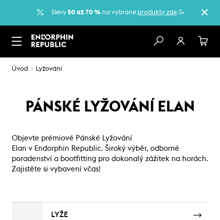
Slevy
50 až 70 %
na vybrané
produkty zde
.🥳
Úvod
Lyžování
PÁNSKÉ LYŽOVÁNÍ ELAN
Objevte prémiové Pánské Lyžování
Elan v Endorphin Republic. Široký výběr, odborné
poradenství a bootfitting pro dokonalý zážitek na horách.
Zajistěte si vybavení včas!
LYŽE