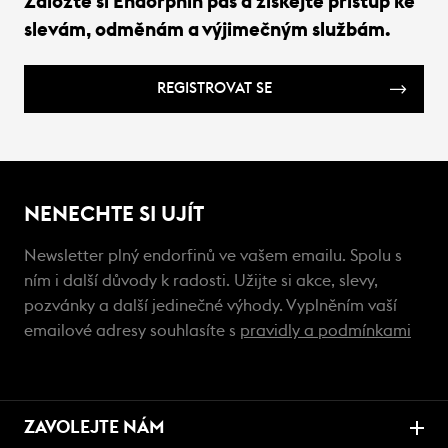
Založte si Endorphin pas a získejte přístup ke
slevám, odměnám a výjimečným službám.
REGISTROVAT SE
NENECHTE SI UJÍT
Newsletter plný endorfinů ve vašem emailu. Spolu s
ním i další důvody k radosti. Užijte si akce, slevy,
pozvánky a další jedinečné výhody. Vyplněním vaší
emailové adresy souhlasíte s
pravidly a podmínkami
ZAVOLEJTE NÁM