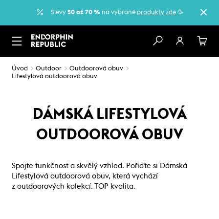
Slevy
50 až 70 %
na vybrané
produkty zde
.🥳
Úvod
Outdoor
Outdoorová obuv
Lifestylová outdoorová obuv
DÁMSKÁ LIFESTYLOVÁ
OUTDOOROVÁ OBUV
Spojte funkčnost a skvělý vzhled. Pořiďte si Dámská
Lifestylová outdoorová obuv, která vychází
z outdoorových kolekcí. TOP kvalita.