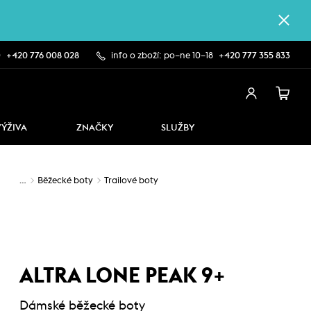
0
+420 776 008 028
info o zboží: po–ne 10–18
+420 777 355 833
VÝŽIVA
ZNAČKY
SLUŽBY
…
Běžecké boty
Trailové boty
ALTRA LONE PEAK 9+
Dámské běžecké boty