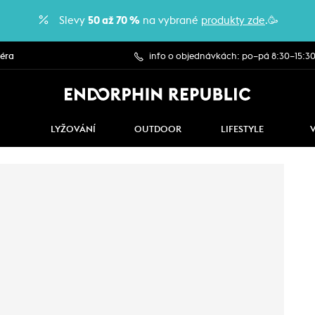
Slevy
50 až 70 %
na vybrané
produkty zde
.🥳
iéra
info o objednávkách: po–pá 8:30–15:3
LYŽOVÁNÍ
OUTDOOR
LIFESTYLE