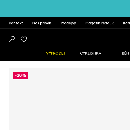
Kontakt
Náš příběh
Prodejny
Magazín readER
Kar
VÝPRODEJ
CYKLISTIKA
BĚH
-20%