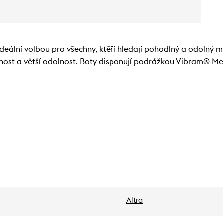
eální volbou pro všechny, ktěří hledají pohodlný a odolný mo
otnost a větší odolnost. Boty disponují podrážkou Vibram® Meg
Altra