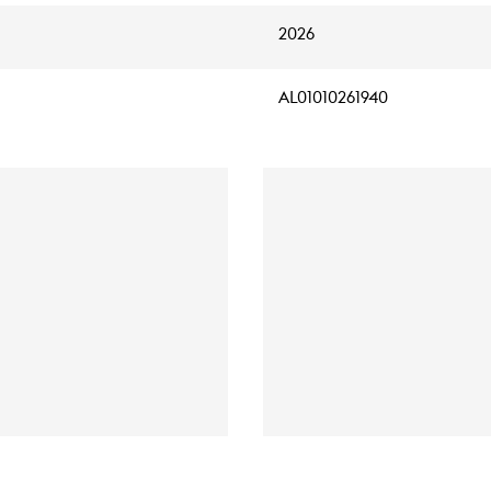
2026
AL01010261940