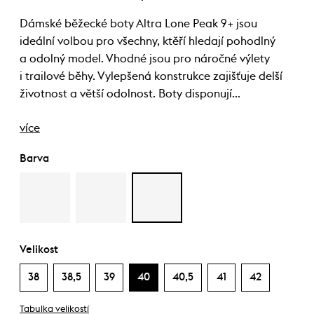
Dámské běžecké boty Altra Lone Peak 9+ jsou
ideální volbou pro všechny, ktěří hledají pohodlný
a odolný model. Vhodné jsou pro náročné výlety
i trailové běhy. Vylepšená konstrukce zajišťuje delší
životnost a větší odolnost. Boty disponují…
více
Barva
Velikost
38
38,5
39
40
40,5
41
42
Tabulka velikostí