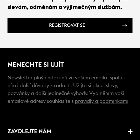
slevám, odměnám a výjimečným službám.
REGISTROVAT SE
NENECHTE SI UJÍT
Newsletter plný endorfinů ve vašem emailu. Spolu s
ním i další důvody k radosti. Užijte si akce, slevy,
pozvánky a další jedinečné výhody. Vyplněním vaší
emailové adresy souhlasíte s
pravidly a podmínkami
ZAVOLEJTE NÁM