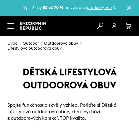
Slevy
50 až 70 %
na vybrané
produkty zde
.🥳
Úvod
Outdoor
Outdoorová obuv
Lifestylová outdoorová obuv
DĚTSKÁ LIFESTYLOVÁ
OUTDOOROVÁ OBUV
Spojte funkčnost a skvělý vzhled. Pořiďte si Dětská
Lifestylová outdoorová obuv, která vychází
z outdoorových kolekcí. TOP kvalita.