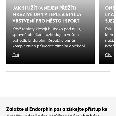
JAK SI UŽÍT (A NEJEN PŘEŽÍT)
ONE 
MRAZIVÉ DNY V TEPLE A STYLU:
LYŽ
VRSTVENÍ PRO MĚSTO I SPORT
SJEZ
Když teploty klesají hluboko pod nulu,
Exklu
správné oblečení rozhoduje o vašem
ktero
pohodlí. Endorphin Republic přináší
nabíz
komplexního průvodce zimním oblékáním
lyžařs
pro mrazivé dny. Ať už čelíte zimě ve
značk
Číst
Číst
městě nebo na horách, naši specialisté
nového
vám poradí s výběrem ideálního
funkč
vybavení, které kombinuje teplo, styl i
hrani
funkčnost.
městs
2025/
sofist
techn
mohou
Založte si Endorphin pas a získejte přístup ke