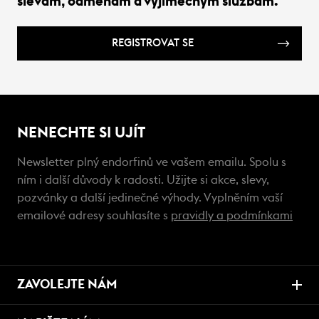
slevám, odměnám a výjimečným službám.
REGISTROVAT SE
NENECHTE SI UJÍT
Newsletter plný endorfinů ve vašem emailu. Spolu s
ním i další důvody k radosti. Užijte si akce, slevy,
pozvánky a další jedinečné výhody. Vyplněním vaší
emailové adresy souhlasíte s
pravidly a podmínkami
ZAVOLEJTE NÁM