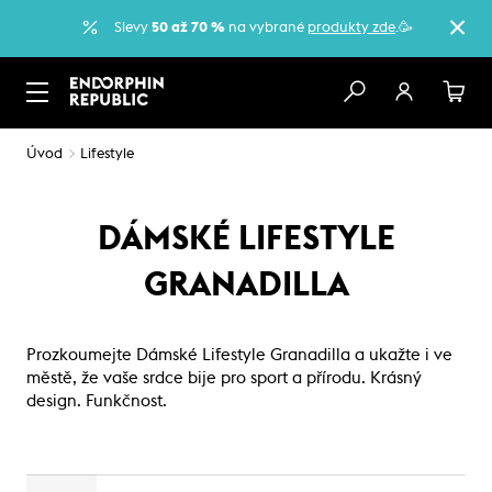
Slevy
50 až 70 %
na vybrané
produkty zde
.🥳
Úvod
Lifestyle
DÁMSKÉ LIFESTYLE
GRANADILLA
Prozkoumejte Dámské Lifestyle Granadilla a ukažte i ve
městě, že vaše srdce bije pro sport a přírodu. Krásný
design. Funkčnost.