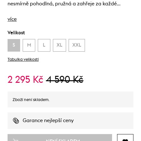
nesmírně pohodlná, pružná a zahřeje za každé…
více
Velikost
S
M
L
XL
XXL
Tabulka velikostí
2 295 Kč
4 590 Kč
Zboží není skladem.
Garance nejlepší ceny