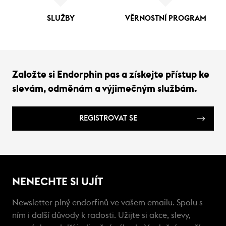
SLUŽBY
VĚRNOSTNÍ PROGRAM
Založte si Endorphin pas a získejte přístup ke
slevám, odměnám a výjimečným službám.
REGISTROVAT SE
NENECHTE SI UJÍT
Newsletter plný endorfinů ve vašem emailu. Spolu s
ním i další důvody k radosti. Užijte si akce, slevy,