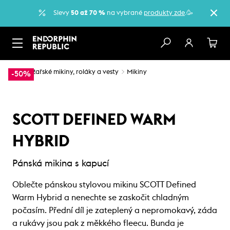
Slevy
50 až 70 %
na vybrané
produkty zde
.🥳
…
Lyžařské mikiny, roláky a vesty
Mikiny
-50%
SCOTT DEFINED WARM
HYBRID
Pánská mikina s kapucí
Oblečte pánskou stylovou mikinu SCOTT Defined
Warm Hybrid a nenechte se zaskočit chladným
počasím. Přední díl je zateplený a nepromokavý, záda
a rukávy jsou pak z měkkého fleecu. Bunda je