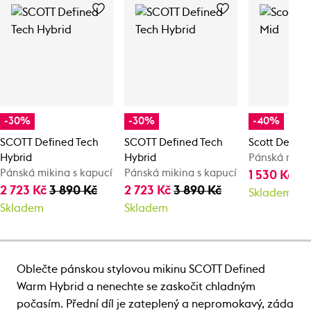
-30%
-30%
-40%
SCOTT Defined Tech
SCOTT Defined Tech
Scott Define
Hybrid
Hybrid
Pánská mikin
Pánská mikina s kapucí
Pánská mikina s kapucí
1 530 Kč
2 
2 723 Kč
3 890 Kč
2 723 Kč
3 890 Kč
Skladem
Skladem
Skladem
Oblečte pánskou stylovou mikinu SCOTT Defined
Warm Hybrid a nenechte se zaskočit chladným
počasím. Přední díl je zateplený a nepromokavý, záda