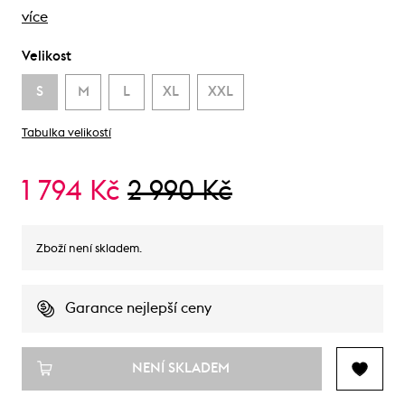
více
Velikost
S
M
L
XL
XXL
Tabulka velikostí
1 794 Kč
2 990 Kč
Zboží není skladem.
Garance nejlepší ceny
NENÍ SKLADEM