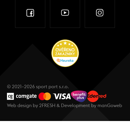
© 2021–2026 sport port s.r.o.
Web design by
2FRESH
& Development by
manGoweb