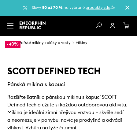
Slevy
50 až 70 %
na vybrané
produkty zde
.🥳
…
Lyžařské mikiny, roláky a vesty
Mikiny
-40%
SCOTT DEFINED TECH
Pánská mikina s kapucí
Rozšiřte šatník o pánskou mikinu s kapucí SCOTT
Defined Tech a užijte si každou outdoorovou aktivitu.
Mikina je ideální zimní hřejivou vrstvou – skvěle sedí
a neomezuje v pohybu, navíc je prodyšná a odvádí
vlhkost. Vzhůru na lyže či zimní…