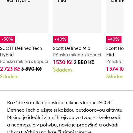
-30%
-40%
-40%
SCOTT Defined Tech
Scott Defined Mid
Scott Hoody
Hybrid
Pánská mikina s kapucí
Mid
Pánská mikina s kapucí
Pánská mikin
1 530 Kč
2 550 Kč
2 723 Kč
3 890 Kč
1 374 Kč
2 
Skladem
Skladem
Skladem
Rozšiřte šatník o pánskou mikinu s kapucí SCOTT
Defined Tech a užijte si každou outdoorovou aktivitu.
Mikina je ideální zimní hřejivou vrstvou – skvěle sedí
a neomezuje v pohybu, navíc je prodyšná a odvádí
vlhkost. Vzhůru na lyže či zimní výpravu.