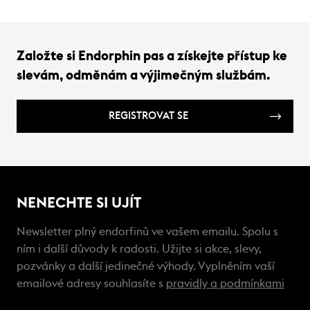
Založte si Endorphin pas a získejte přístup ke
slevám, odměnám a výjimečným službám.
REGISTROVAT SE
NENECHTE SI UJÍT
Newsletter plný endorfinů ve vašem emailu. Spolu s
ním i další důvody k radosti. Užijte si akce, slevy,
pozvánky a další jedinečné výhody. Vyplněním vaší
emailové adresy souhlasíte s
pravidly a podmínkami