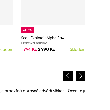
-40%
-40%
Scott Explorair Alpha Raw
Scott Def
Dámská mikina
Dámská m
1 794 Kč
2 990 Kč
1 674 Kč
kladem
Skladem
je prodyšná a krásně odvádí vlhkost. Oceníte ji