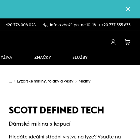
0
+420 776 008 028
info o zboží: po–ne 10–18
+420 777 355 833
VÝŽIVA
ZNAČKY
SLUŽBY
…
Lyžařské mikiny, roláky a vesty
Mikiny
SCOTT DEFINED TECH
Dámská mikina s kapucí
Hledáte ideální střední vrstvu na lyže? Vsaďte na