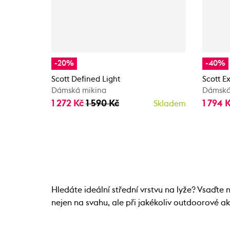
-20%
-40%
Scott Defined Light
Scott E
Dámská mikina
Dámská
1 272 Kč
1 590 Kč
1 794 
Skladem
Hledáte ideální střední vrstvu na lyže? Vsaďte
nejen na svahu, ale při jakékoliv outdoorové ak