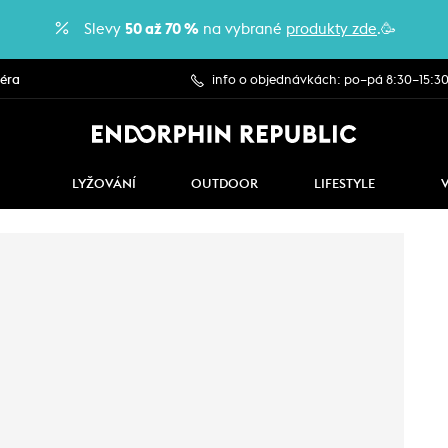
Slevy
50 až 70 %
na vybrané
produkty zde
.🥳
iéra
info o objednávkách: po–pá 8:30–15:3
LYŽOVÁNÍ
OUTDOOR
LIFESTYLE