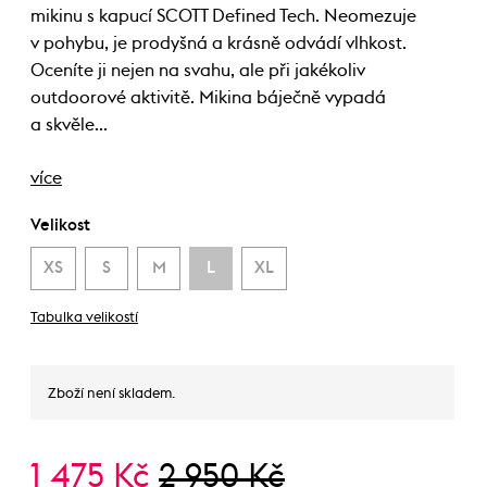
mikinu s kapucí SCOTT Defined Tech. Neomezuje
v pohybu, je prodyšná a krásně odvádí vlhkost.
Oceníte ji nejen na svahu, ale při jakékoliv
outdoorové aktivitě. Mikina báječně vypadá
a skvěle…
více
Velikost
XS
S
M
L
XL
Tabulka velikostí
Zboží není skladem.
1 475 Kč
2 950 Kč