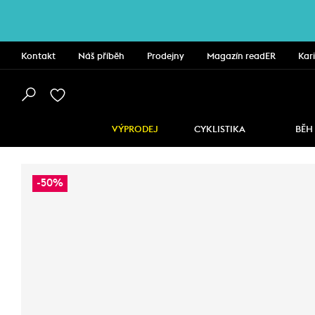
Kontakt
Náš příběh
Prodejny
Magazín readER
Kar
VÝPRODEJ
CYKLISTIKA
BĚH
-50%