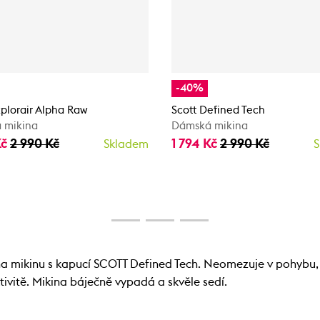
-40%
xplorair Alpha Raw
Scott Defined Tech
 mikina
Dámská mikina
Kč
2 990 Kč
1 794 Kč
2 990 Kč
Skladem
S
 na mikinu s kapucí SCOTT Defined Tech. Neomezuje v pohybu, 
tivitě. Mikina báječně vypadá a skvěle sedí.