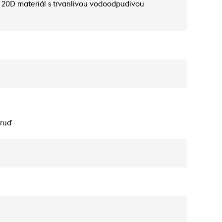
ý 20D materiál s trvanlivou vodoodpudivou
hruď