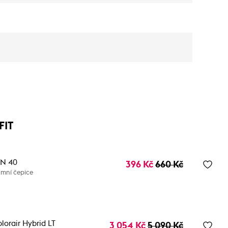
FIT
TN 40
396 Kč
660 Kč
mní čepice
plorair Hybrid LT
3 054 Kč
5 090 Kč