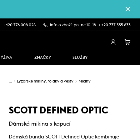
0
+420 776 008 028
info o zboží: po–ne 10–18
+420 777 355 833
VÝŽIVA
ZNAČKY
SLUŽBY
…
Lyžařské mikiny, roláky a vesty
Mikiny
SCOTT DEFINED OPTIC
Dámská mikina s kapucí
Dámská bunda SCOTT Defined Optic kombinuje