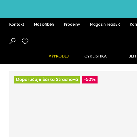
Kontakt
Náš příběh
Prodejny
Magazín readER
Kar
VÝPRODEJ
CYKLISTIKA
BĚH
Doporučuje Šárka Strachová
-50%