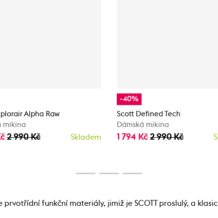
-40%
xplorair Alpha Raw
Scott Defined Tech
 mikina
Dámská mikina
Kč
2 990 Kč
1 794 Kč
2 990 Kč
Skladem
S
otřídní funkční materiály, jimiž je SCOTT proslulý, a klasic