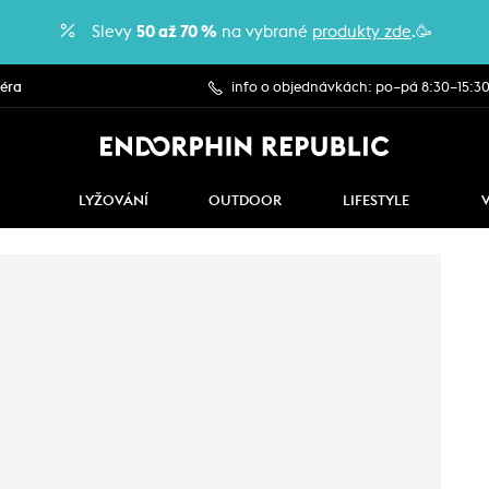
Slevy
50 až 70 %
na vybrané
produkty zde
.🥳
iéra
info o objednávkách: po–pá 8:30–15:3
LYŽOVÁNÍ
OUTDOOR
LIFESTYLE