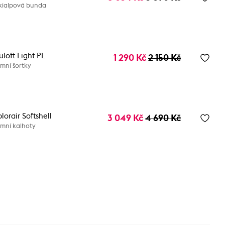
kialpová bunda
uloft Light PL
1 290 Kč
2 150 Kč
mní šortky
lorair Softshell
3 049 Kč
4 690 Kč
mní kalhoty