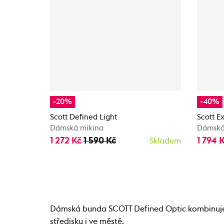
-20%
-40%
Scott Defined Light
Scott E
Dámská mikina
Dámská
1 272 Kč
1 590 Kč
1 794 
Skladem
Dámská bunda SCOTT Defined Optic kombinuje prv
středisku i ve městě.