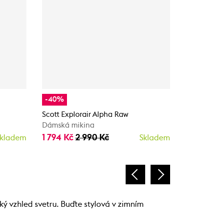
-40%
-40%
Scott Explorair Alpha Raw
Scott Def
Dámská mikina
Dámská m
1 794 Kč
2 990 Kč
1 674 Kč
kladem
Skladem
ký vzhled svetru. Buďte stylová v zimním