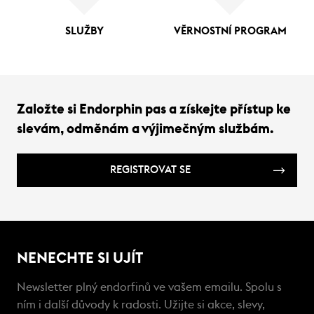
SLUŽBY
VĚRNOSTNÍ PROGRAM
Založte si Endorphin pas a získejte přístup ke
slevám, odměnám a výjimečným službám.
REGISTROVAT SE
NENECHTE SI UJÍT
Newsletter plný endorfinů ve vašem emailu. Spolu s
ním i další důvody k radosti. Užijte si akce, slevy,