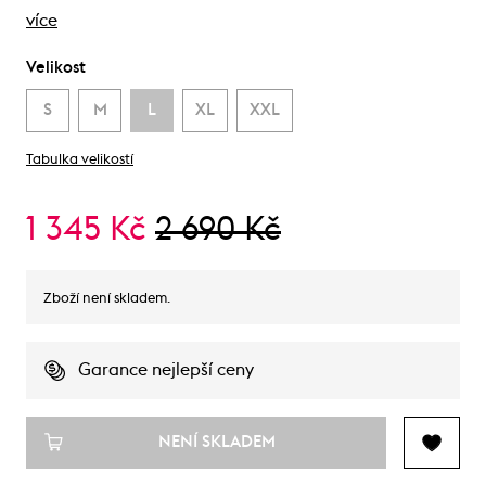
více
Velikost
S
M
L
XL
XXL
Tabulka velikostí
1 345 Kč
2 690 Kč
Zboží není skladem.
Garance nejlepší ceny
NENÍ SKLADEM