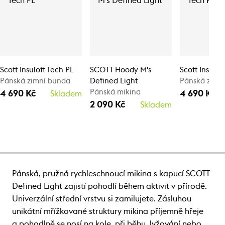
Scott Insuloft Tech PL
SCOTT Hoody M's
Scott Insulof
Pánská zimní bunda
Defined Light
Pánská zimn
Pánská mikina
4 690 Kč
4 690 Kč
Skladem
2 090 Kč
Skladem
Pánská, pružná rychleschnoucí mikina s kapucí SCOTT
Defined Light zajistí pohodlí během aktivit v přírodě.
Univerzální střední vrstvu si zamilujete. Zásluhou
unikátní mřížkované struktury mikina příjemně hřeje
a pohodlně se nosí na kole, při běhu, lyžování nebo