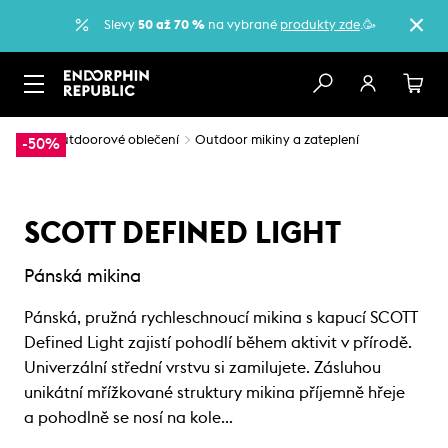
Slevy
50 až 70 %
na vybrané
produkty zde
.🥳
…
Outdoorové oblečení
Outdoor mikiny a zateplení
-50%
SCOTT DEFINED LIGHT
Pánská mikina
Pánská, pružná rychleschnoucí mikina s kapucí SCOTT
Defined Light zajistí pohodlí během aktivit v přírodě.
Univerzální střední vrstvu si zamilujete. Zásluhou
unikátní mřížkované struktury mikina příjemně hřeje
a pohodlně se nosí na kole…