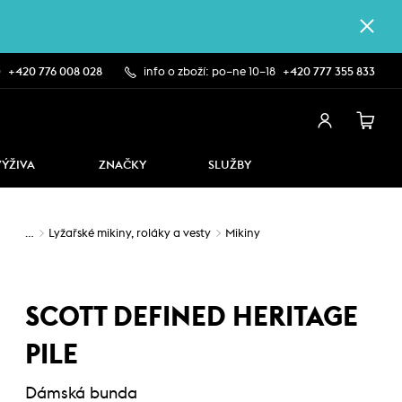
0
+420 776 008 028
info o zboží: po–ne 10–18
+420 777 355 833
VÝŽIVA
ZNAČKY
SLUŽBY
…
Lyžařské mikiny, roláky a vesty
Mikiny
SCOTT DEFINED HERITAGE
PILE
Dámská bunda