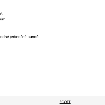
ti
lům
 jedné jedinečné bundě.
SCOTT