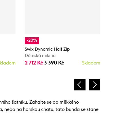
-20%
-20%
Swix Dynamic Half Zip
Colmar L
Dámská mikina
Dámská m
2 712 Kč
3 390 Kč
3 072 K
kladem
Skladem
ového šatníku. Zahalte se do měkkého
ta, nebo na horskou chatu, tato bunda se stane