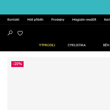
Kontakt
Náš příběh
Prodejny
Magazín readER
Kar
VÝPRODEJ
CYKLISTIKA
BĚH
-20%