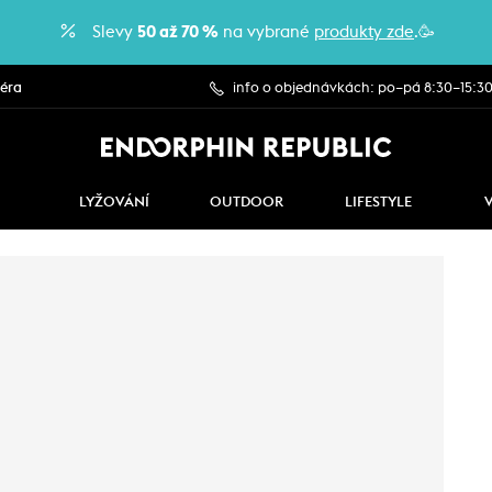
Slevy
50 až 70 %
na vybrané
produkty zde
.🥳
iéra
info o objednávkách: po–pá 8:30–15:3
LYŽOVÁNÍ
OUTDOOR
LIFESTYLE