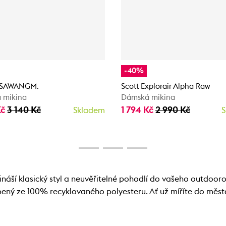
-40%
 SAWANGM.
Scott Explorair Alpha Raw
 mikina
Dámská mikina
Kč
3 140 Kč
1 794 Kč
2 990 Kč
Skladem
S
áší klasický styl a neuvěřitelné pohodlí do vašeho outdoor
yrobený ze 100% recyklovaného polyesteru. Ať už míříte do měs