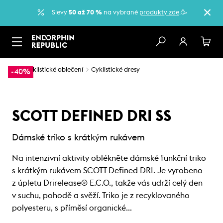
Slevy
50 až 70 %
na vybrané
produkty zde
.🥳
…
Cyklistické oblečení
Cyklistické dresy
-40%
SCOTT DEFINED DRI SS
Dámské triko s krátkým rukávem
Na intenzivní aktivity oblékněte dámské funkční triko
s krátkým rukávem SCOTT Defined DRI. Je vyrobeno
z úpletu Drirelease® E.C.O., takže vás udrží celý den
v suchu, pohodě a svěží. Triko je z recyklovaného
polyesteru, s příměsí organické…