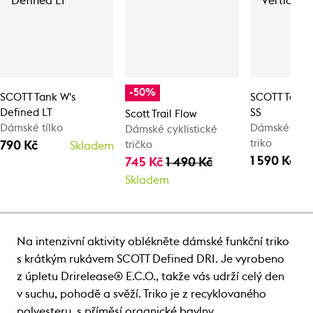
-50%
SCOTT Tank W's
SCOTT Tee W'
Defined LT
SS
Scott Trail Flow
Dámské tílko
Dámské cykli
Dámské cyklistické
triko
790 Kč
tričko
Skladem
1 590 Kč
745 Kč
1 490 Kč
Skladem
Na intenzivní aktivity oblékněte dámské funkční triko
s krátkým rukávem SCOTT Defined DRI. Je vyrobeno
z úpletu Drirelease® E.C.O., takže vás udrží celý den
v suchu, pohodě a svěží. Triko je z recyklovaného
polyesteru, s příměsí organické bavlny.