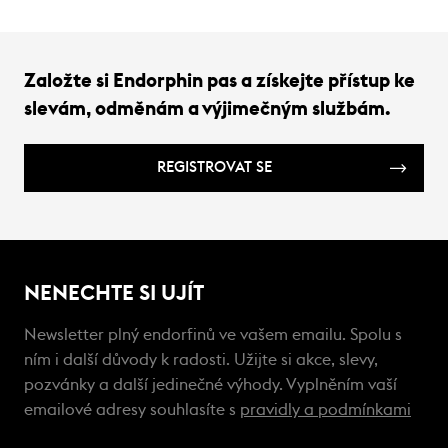
Založte si Endorphin pas a získejte přístup ke
slevám, odměnám a výjimečným službám.
REGISTROVAT SE
NENECHTE SI UJÍT
Newsletter plný endorfinů ve vašem emailu. Spolu s
ním i další důvody k radosti. Užijte si akce, slevy,
pozvánky a další jedinečné výhody. Vyplněním vaší
emailové adresy souhlasíte s
pravidly a podmínkami