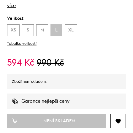
více
Velikost
XS
S
M
L
XL
Tabulka velikostí
594 Kč
990 Kč
Zboží není skladem.
Garance nejlepší ceny
NENÍ SKLADEM