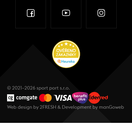
© 2021–2026 sport port s.r.o.
Web design by
2FRESH
& Development by
manGoweb