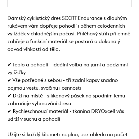
Dámský cyklistický dres SCOTT Endurance s dlouhým
rukávem vám dopřeje pohodlí i během celodenních
vyjížděk v chladnějším počasí. Přiléhavý střih příjemně
zahřeje a funkční materiál se postará o dokonalý
odvod vlhkosti od těla.
✔ Teplo a pohodlí - ideální volba na jarní a podzimní
vyjížďky
✔ Vše potřebné s sebou - tři zadní kapsy snadno
pojmou vestu, svačinu i cennosti
✔ Drží na místě - silikonový pásek na spodním lemu
zabraňuje vyhrnování dresu
✔ Rychleschnoucí materiál - tkanina DRYOxcell vás
udrží v suchu a pohodlí
Užijte si každý kilometr naplno, bez ohledu na počet