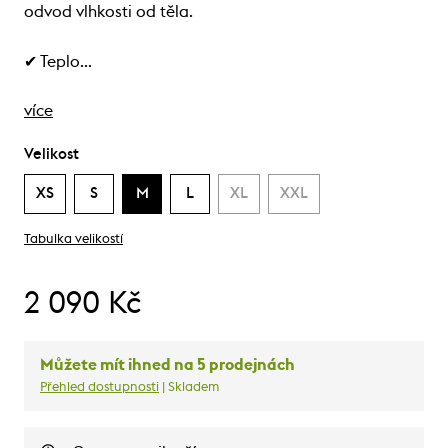
odvod vlhkosti od těla.
✔ Teplo…
více
Velikost
XS
S
M
L
XL
XXL
Tabulka velikostí
2 090 Kč
Můžete mít ihned na 5 prodejnách
Přehled dostupnosti
| Skladem