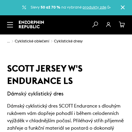
Slevy
50 až 70 %
na vybrané
produkty zde
.🥳
…
Cyklistické oblečení
Cyklistické dresy
SCOTT JERSEY W'S
ENDURANCE LS
Dámský cyklistický dres
Dámský cyklistický dres SCOTT Endurance s dlouhým
rukávem vám dopřeje pohodlí i během celodenních
vyjížděk v chladnějším počasí. Přiléhavý střih příjemně
zahřeje a funkční materiál se postará o dokonalý