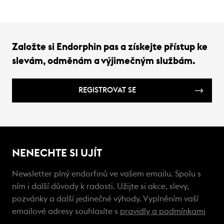
Založte si Endorphin pas a získejte přístup ke
slevám, odměnám a výjimečným službám.
REGISTROVAT SE
NENECHTE SI UJÍT
Newsletter plný endorfinů ve vašem emailu. Spolu s
ním i další důvody k radosti. Užijte si akce, slevy,
pozvánky a další jedinečné výhody. Vyplněním vaší
emailové adresy souhlasíte s
pravidly a podmínkami