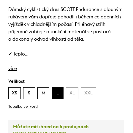
Dámský cyklistický dres SCOTT Endurance s dlouhým
rukávem vám dopřeje pohodlí i během celodenních
vyjížděk v chladnějším počasí. Přiléhavý střih
příjemně zahřeje a funkční materiál se postará
o dokonalý odvod vlhkosti od těla.
✔ Teplo…
více
Velikost
XS
S
M
L
XL
XXL
Tabulka velikostí
Můžete mít ihned na 5 prodejnách