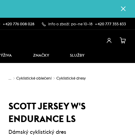
0
+420 776 008 028
info o zboží: po–ne 10–18
+420 777 355 833
VÝŽIVA
ZNAČKY
SLUŽBY
…
Cyklistické oblečení
Cyklistické dresy
SCOTT JERSEY W'S
ENDURANCE LS
Dámský cyklistický dres