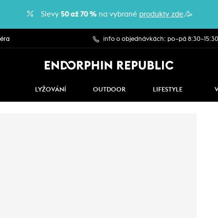
Slevy
50 až 70 %
na vybrané
produkty zde
.🥳
iéra
info o objednávkách: po–pá 8:30–15:3
LYŽOVÁNÍ
OUTDOOR
LIFESTYLE