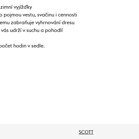
dzimní vyjížďky
o pojmou vestu, svačinu i cennosti
 lemu zabraňuje vyhrnování dresu
vás udrží v suchu a pohodlí
počet hodin v sedle.
SCOTT