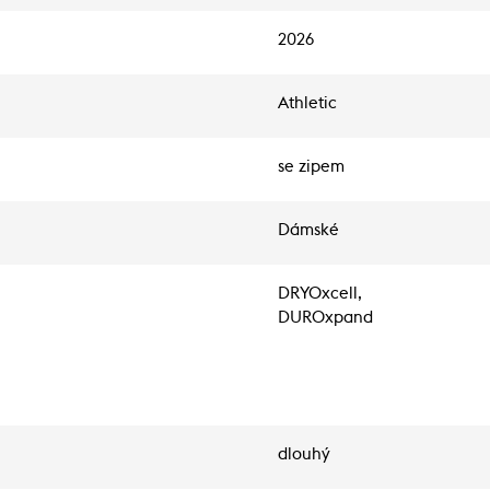
2026
Athletic
se zipem
Dámské
DRYOxcell,
DUROxpand
dlouhý