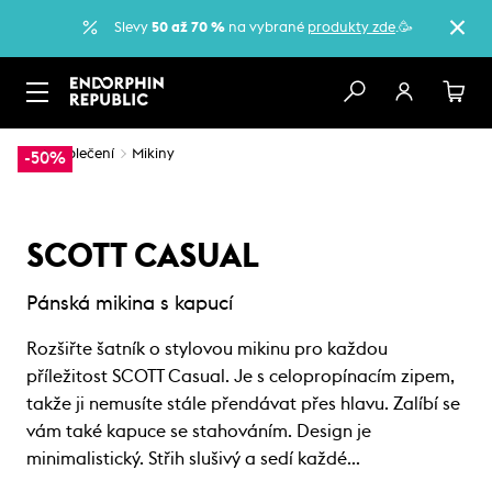
Slevy
50 až 70 %
na vybrané
produkty zde
.🥳
…
Oblečení
Mikiny
-50%
SCOTT CASUAL
Pánská mikina s kapucí
Rozšiřte šatník o stylovou mikinu pro každou
příležitost SCOTT Casual. Je s celopropínacím zipem,
takže ji nemusíte stále přendávat přes hlavu. Zalíbí se
vám také kapuce se stahováním. Design je
minimalistický. Střih slušivý a sedí každé…