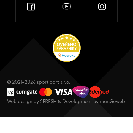
© 2021–2026 sport port s.r.o.
Web design by
2FRESH
& Development by
manGoweb