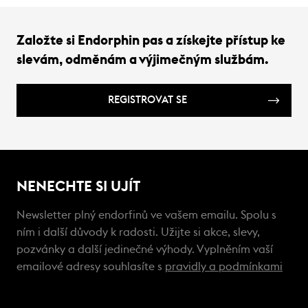
Založte si Endorphin pas a získejte přístup ke
slevám, odměnám a výjimečným službám.
REGISTROVAT SE
NENECHTE SI UJÍT
Newsletter plný endorfinů ve vašem emailu. Spolu s
ním i další důvody k radosti. Užijte si akce, slevy,
pozvánky a další jedinečné výhody. Vyplněním vaší
emailové adresy souhlasíte s
pravidly a podmínkami