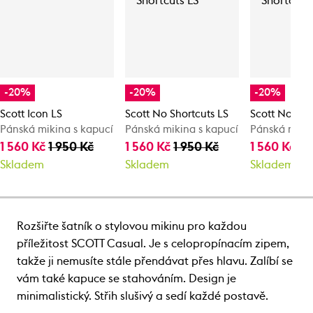
-20%
-20%
-20%
Scott Icon LS
Scott No Shortcuts LS
Scott No Sho
Pánská mikina s kapucí
Pánská mikina s kapucí
Pánská mikin
1 560 Kč
1 950 Kč
1 560 Kč
1 950 Kč
1 560 Kč
1 
Skladem
Skladem
Skladem
Rozšiřte šatník o stylovou mikinu pro každou
příležitost SCOTT Casual. Je s celopropínacím zipem,
takže ji nemusíte stále přendávat přes hlavu. Zalíbí se
vám také kapuce se stahováním. Design je
minimalistický. Střih slušivý a sedí každé postavě.