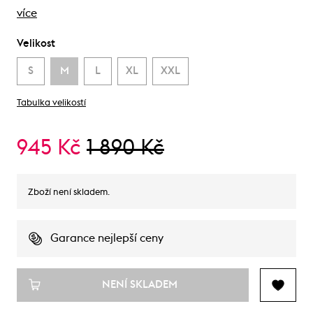
více
Velikost
S
M
L
XL
XXL
Tabulka velikostí
945 Kč
1 890 Kč
Zboží není skladem.
Garance nejlepší ceny
NENÍ SKLADEM