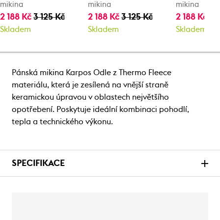
mikina
mikina
mikina
2 188 Kč
3 125 Kč
2 188 Kč
3 125 Kč
2 188 Kč
3 
Skladem
Skladem
Skladem
Pánská mikina Karpos Odle z Thermo Fleece
materiálu, která je zesílená na vnější straně
keramickou úpravou v oblastech největšího
opotřebení. Poskytuje ideální kombinaci pohodlí,
tepla a technického výkonu.
SPECIFIKACE