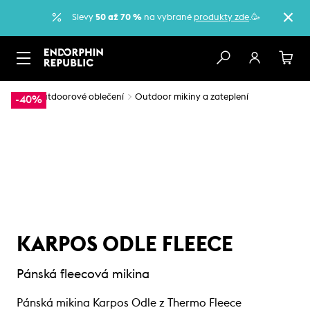
Slevy
50 až 70 %
na vybrané
produkty zde
.🥳
…
Outdoorové oblečení
Outdoor mikiny a zateplení
-40%
KARPOS ODLE FLEECE
Pánská fleecová mikina
Pánská mikina Karpos Odle z Thermo Fleece