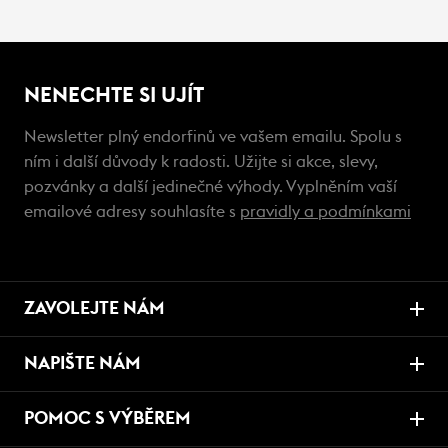
NENECHTE SI UJÍT
Newsletter plný endorfinů ve vašem emailu. Spolu s
ním i další důvody k radosti. Užijte si akce, slevy,
pozvánky a další jedinečné výhody. Vyplněním vaší
emailové adresy souhlasíte s
pravidly a podmínkami
ZAVOLEJTE NÁM
NAPIŠTE NÁM
POMOC S VÝBĚREM