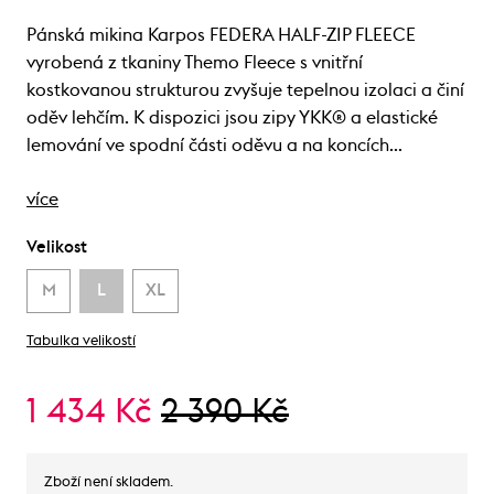
Pánská mikina Karpos FEDERA HALF-ZIP FLEECE
vyrobená z tkaniny Themo Fleece s vnitřní
kostkovanou strukturou zvyšuje tepelnou izolaci a činí
oděv lehčím. K dispozici jsou zipy YKK® a elastické
lemování ve spodní části oděvu a na koncích…
více
Velikost
M
L
XL
Tabulka velikostí
1 434 Kč
2 390 Kč
Zboží není skladem.