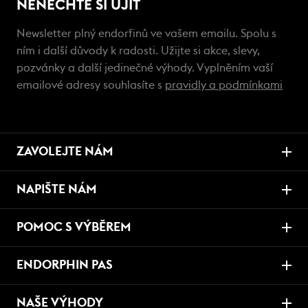
NENECHTE SI UJÍT
Newsletter plný endorfinů ve vašem emailu. Spolu s
ním i další důvody k radosti. Užijte si akce, slevy,
pozvánky a další jedinečné výhody. Vyplněním vaší
emailové adresy souhlasíte s
pravidly a podmínkami
ZAVOLEJTE NÁM
NAPIŠTE NÁM
POMOC S VÝBĚREM
ENDORPHIN PAS
NAŠE VÝHODY