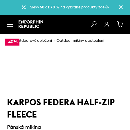
Slevy
50 až 70 %
na vybrané
produkty zde
.🥳
…
Outdoorové oblečení
Outdoor mikiny a zateplení
-40%
KARPOS FEDERA HALF-ZIP
FLEECE
Pánská mikina