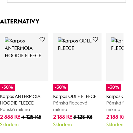
ALTERNATIVY
-30%
-30%
-30%
Karpos ANTERMOIA
Karpos ODLE FLEECE
Karpos ODLE
HOODIE FLEECE
Pánská fleecová
Pánská flee
Pánská mikina
mikina
mikina
2 888 Kč
4 125 Kč
2 188 Kč
3 125 Kč
2 188 Kč
3 
Skladem
Skladem
Skladem