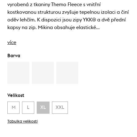
vyrobená z tkaniny Themo Fleece s vnitřní
kostkovanou strukturou zvyšuje tepelnou izolaci a činí
oděv lehčím. K dispozici jsou zipy YKK® a dvě přední
kapsy na zip. Mikina obsahuje elastické…
více
Barva
Velikost
M
L
XL
XXL
Tabulka velikostí