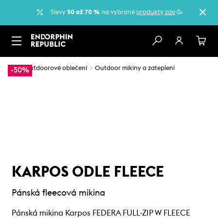
Slevy
50 až 70 %
na vybrané
produkty zde
.🥳
…
Outdoorové oblečení
Outdoor mikiny a zateplení
-50%
KARPOS ODLE FLEECE
Pánská fleecová mikina
Pánská mikina Karpos FEDERA FULL-ZIP W FLEECE