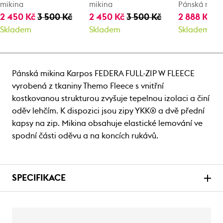
mikina
mikina
Pánská miki
2 450 Kč
3 500 Kč
2 450 Kč
3 500 Kč
2 888 Kč
4 
Skladem
Skladem
Skladem
Pánská mikina Karpos FEDERA FULL-ZIP W FLEECE
vyrobená z tkaniny Themo Fleece s vnitřní
kostkovanou strukturou zvyšuje tepelnou izolaci a činí
oděv lehčím. K dispozici jsou zipy YKK® a dvě přední
kapsy na zip. Mikina obsahuje elastické lemování ve
spodní části oděvu a na koncích rukávů.
SPECIFIKACE