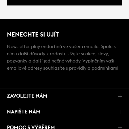
NENECHTE SI UJÍT
Newsletter plný endorfinů ve vašem emailu. Spolu s
ním i další důvody k radosti. Užijte si akce, slevy,
pozvánky a další jedinečné výhody. Vyplněním vaší
emailové adresy souhlasíte s
pravidly a podmínkami
ZAVOLEJTE NÁM
NAPIŠTE NÁM
POMOC S VÝBĚREM