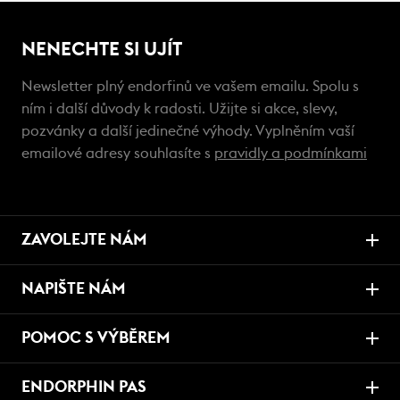
NENECHTE SI UJÍT
Newsletter plný endorfinů ve vašem emailu. Spolu s
ním i další důvody k radosti. Užijte si akce, slevy,
pozvánky a další jedinečné výhody. Vyplněním vaší
emailové adresy souhlasíte s
pravidly a podmínkami
ZAVOLEJTE NÁM
NAPIŠTE NÁM
POMOC S VÝBĚREM
ENDORPHIN PAS