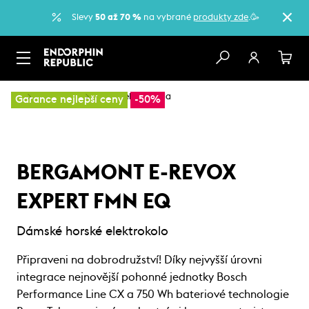
Slevy
50 až 70 %
na vybrané
produkty zde
.🥳
…
Elektrokola
Horská elektrokola
Garance nejlepší ceny
-50%
BERGAMONT E-REVOX
EXPERT FMN EQ
Dámské horské elektrokolo
Připraveni na dobrodružství! Díky nejvyšší úrovni
integrace nejnovější pohonné jednotky Bosch
Performance Line CX a 750 Wh bateriové technologie