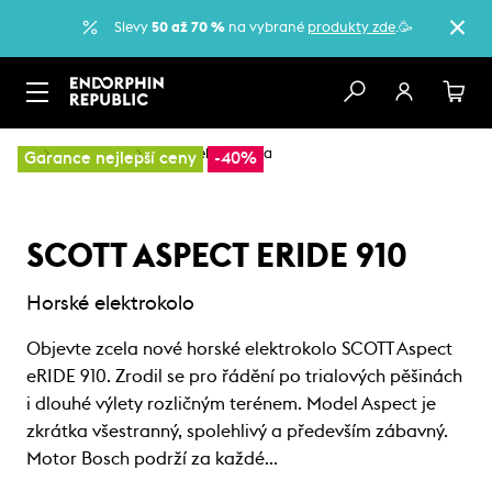
Slevy
50 až 70 %
na vybrané
produkty zde
.🥳
…
Elektrokola
Horská elektrokola
Garance nejlepší ceny
-40%
SCOTT ASPECT ERIDE 910
Horské elektrokolo
Objevte zcela nové horské elektrokolo SCOTT Aspect
eRIDE 910. Zrodil se pro řádění po trialových pěšinách
i dlouhé výlety rozličným terénem. Model Aspect je
zkrátka všestranný, spolehlivý a především zábavný.
Motor Bosch podrží za každé…