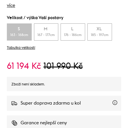
více
Velikost / výška Vaší postavy
S
M
L
XL
163 - 168cm
167 - 177cm
176 - 186cm
185 - 197cm
Tabulka velikostí
61 194 Kč
101 990 Kč
Zboží není skladem.
Super doprava zdarma u kol
Garance nejlepší ceny