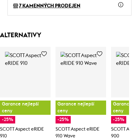
7 KAMENNÝCH PRODEJEN
ALTERNATIVY
Garance nejlepší
Garance nejlepší
Garance nej
ceny
ceny
ceny
-25%
-25%
-25%
SCOTT Aspect eRIDE
SCOTT Aspect eRIDE
SCOTT Aspec
910
910 Wave
900