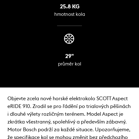
25.8 KG
hmotnost kola
29"
průměr kol
Objevte zcela nové horské elektrokolo SCOTT Aspect
eRIDE 910. Zrodil se pro řádění po trialových pěšinách
i dlouhé výlety rozličným terénem. Model Aspect je
zkrátka všestranný, spolehlivý a především zábavný.
Motor Bosch podrží za každé situace. Upozorňujeme,
že specifikace kol se mohou změnit bez předchozího