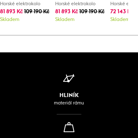
Horské elektrokolo
Horské elektrokolo
Horské elekt
81 893 Kč
109 190 Kč
81 893 Kč
109 190 Kč
72 143 Kč
9
Skladem
Skladem
Skladem
HLINÍK
materiál rámu