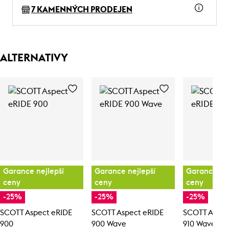
7 KAMENNÝCH PRODEJEN
ALTERNATIVY
Garance nejlepší
Garance nejlepší
Garance nej
ceny
ceny
ceny
-25%
-25%
-25%
SCOTT Aspect eRIDE
SCOTT Aspect eRIDE
SCOTT Aspec
900
900 Wave
910 Wave