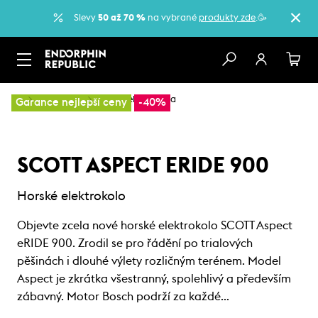
Slevy
50 až 70 %
na vybrané
produkty zde
.🥳
…
Elektrokola
Horská elektrokola
Garance nejlepší ceny
-40%
SCOTT ASPECT ERIDE 900
Horské elektrokolo
Objevte zcela nové horské elektrokolo SCOTT Aspect
eRIDE 900. Zrodil se pro řádění po trialových
pěšinách i dlouhé výlety rozličným terénem. Model
Aspect je zkrátka všestranný, spolehlivý a především
zábavný. Motor Bosch podrží za každé…