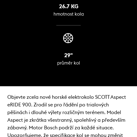
26.7 KG
hmotnost kola
29"
průměr kol
Objevte zcela nové horské elektrokolo SCOTT Aspect
eRIDE 900. Zrodil se pro řádění po trialových
pěšinách i dlouhé výlety rozličným terénem. Model
Aspect je zkrátka všestranný, spolehlivý a především
zábavný. Motor Bosch podrží za každé situace.
Upozorňujeme, že specifikace kol se mohou změnit