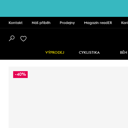
Kontakt
Náš příběh
Prodejny
Magazín readER
Kar
VÝPRODEJ
CYKLISTIKA
BĚH
-40%