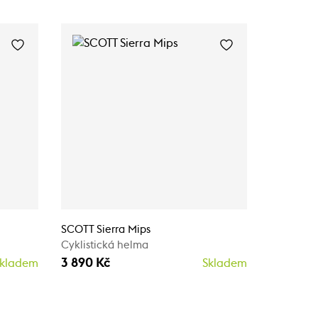
SCOTT Sierra Mips
SCOTT Sie
Cyklistická helma
Cyklistic
3 890 Kč
3 890 K
kladem
Skladem