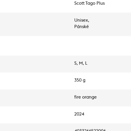
Scott Tago Plus
Unisex,
Pánské
S, M, L
350 g
fire orange
2024