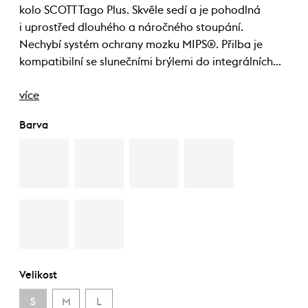
kolo SCOTT Tago Plus. Skvěle sedí a je pohodlná
i uprostřed dlouhého a náročného stoupání.
Nechybí systém ochrany mozku MIPS®. Přilba je
kompatibilní se slunečními brýlemi do integrálních…
více
Barva
Velikost
S
M
L