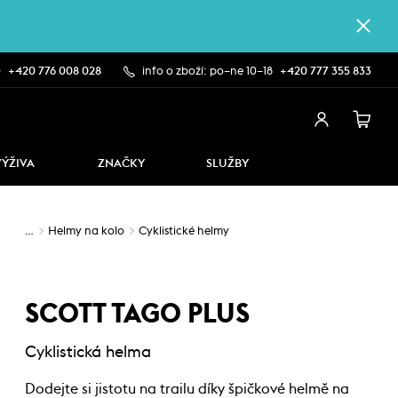
0
+420 776 008 028
info o zboží: po–ne 10–18
+420 777 355 833
VÝŽIVA
ZNAČKY
SLUŽBY
…
Helmy na kolo
Cyklistické helmy
SCOTT TAGO PLUS
Cyklistická helma
Dodejte si jistotu na trailu díky špičkové helmě na