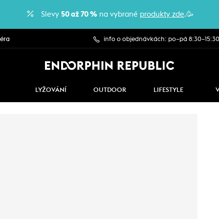
Slevy
50 až 70 %
na vybrané
produkty zde
.🥳
iéra
info o objednávkách: po–pá 8:30–15:3
LYŽOVÁNÍ
OUTDOOR
LIFESTYLE