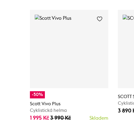
-50%
SCOTT S
Cyklist
Scott Vivo Plus
3 890 
Cyklistická helma
1 995 Kč
3 990 Kč
Skladem