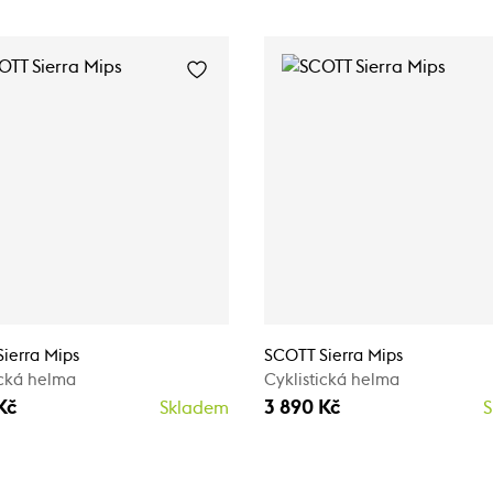
ierra Mips
SCOTT Sierra Mips
ická helma
Cyklistická helma
Kč
3 890 Kč
Skladem
S