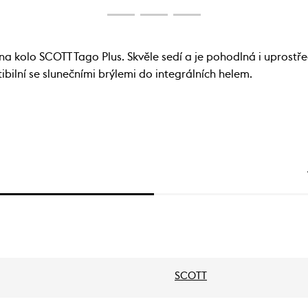
mě na kolo SCOTT Tago Plus. Skvěle sedí a je pohodlná i upros
ilní se slunečními brýlemi do integrálních helem.
SCOTT