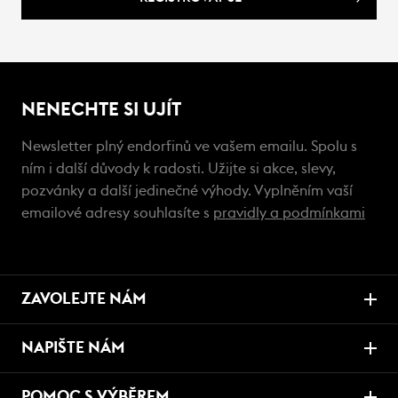
NENECHTE SI UJÍT
Newsletter plný endorfinů ve vašem emailu. Spolu s
ním i další důvody k radosti. Užijte si akce, slevy,
pozvánky a další jedinečné výhody. Vyplněním vaší
emailové adresy souhlasíte s
pravidly a podmínkami
ZAVOLEJTE NÁM
NAPIŠTE NÁM
POMOC S VÝBĚREM