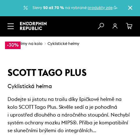
Slevy
50 až 70 %
na vybrané
produkty zde
.🥳
…
Helmy na kolo
Cyklistické helmy
-30%
SCOTT TAGO PLUS
Cyklistická helma
Dodejte si jistotu na trailu díky špičkové helmě na
kolo SCOTT Tago Plus. Skvěle sedí a je pohodlná
i uprostřed dlouhého a náročného stoupání. Nechybí
systém ochrany mozku MIPS®. Přilba je kompatibilní
se slunečními brýlemi do integrálních…