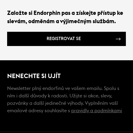
Založte si Endorphin pas a získejte přístup ke
slevám, odměnám a výjimečným službám.
REGISTROVAT SE
NENECHTE SI UJÍT
Newsletter plný endorfinů ve vašem emailu. Spolu s
ním i další důvody k radosti. Užijte si akce, slevy,
pozvánky a další jedinečné výhody. Vyplněním vaší
emailové adresy souhlasíte s
pravidly a podmínkami