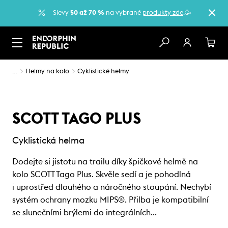
Slevy
50 až 70 %
na vybrané
produkty zde
.🥳
…
Helmy na kolo
Cyklistické helmy
SCOTT TAGO PLUS
Cyklistická helma
Dodejte si jistotu na trailu díky špičkové helmě na
kolo SCOTT Tago Plus. Skvěle sedí a je pohodlná
i uprostřed dlouhého a náročného stoupání. Nechybí
systém ochrany mozku MIPS®. Přilba je kompatibilní
se slunečními brýlemi do integrálních…