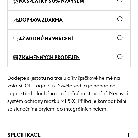
NA SPLÁTKY S 0% NAVÝŠENÍ
DOPRAVA ZDARMA
AŽ 60 DNŮ NA VRÁCENÍ
7 KAMENNÝCH PRODEJEN
Dodejte si jistotu na trailu díky špičkové helmě na
kolo SCOTT Tago Plus. Skvěle sedí a je pohodlná
i uprostřed dlouhého a náročného stoupání. Nechybí
systém ochrany mozku MIPS®. Přilba je kompatibilní
se slunečními brýlemi do integrálních helem.
SPECIFIKACE