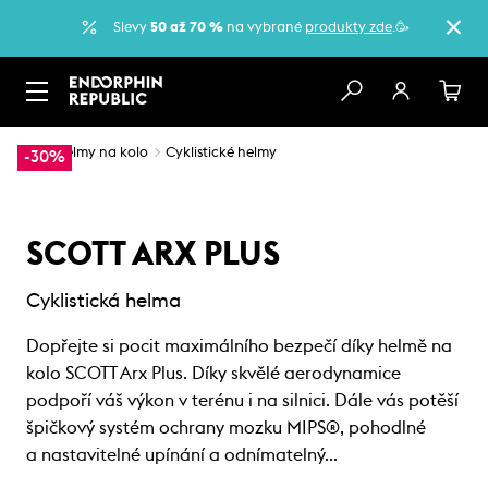
Slevy
50 až 70 %
na vybrané
produkty zde
.🥳
…
Helmy na kolo
Cyklistické helmy
-30%
SCOTT ARX PLUS
Cyklistická helma
Dopřejte si pocit maximálního bezpečí díky helmě na
kolo SCOTT Arx Plus. Díky skvělé aerodynamice
podpoří váš výkon v terénu i na silnici. Dále vás potěší
špičkový systém ochrany mozku MIPS®, pohodlné
a nastavitelné upínání a odnímatelný…