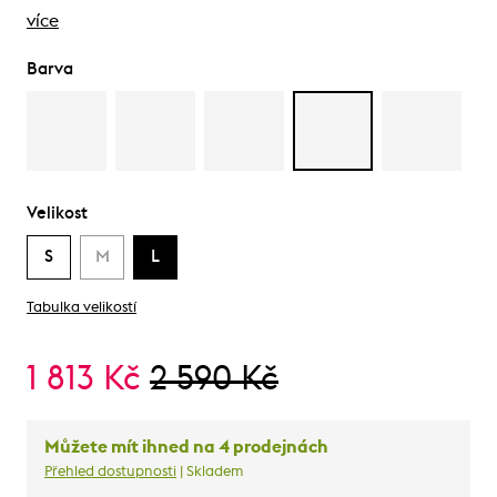
více
Barva
Velikost
S
M
L
Tabulka velikostí
1 813 Kč
2 590 Kč
Můžete mít ihned na 4 prodejnách
Přehled dostupnosti
| Skladem