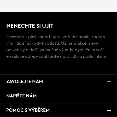
NENECHTE SI UJÍT
Newsletter plný endorfinů ve vašem emailu. Spolu s
ním i další důvody k radosti. Užijte si akce, slevy,
pozvánky a další jedinečné výhody. Vyplněním vaší
emailové adresy souhlasíte s
pravidly a podmínkami
ZAVOLEJTE NÁM
NAPIŠTE NÁM
POMOC S VÝBĚREM