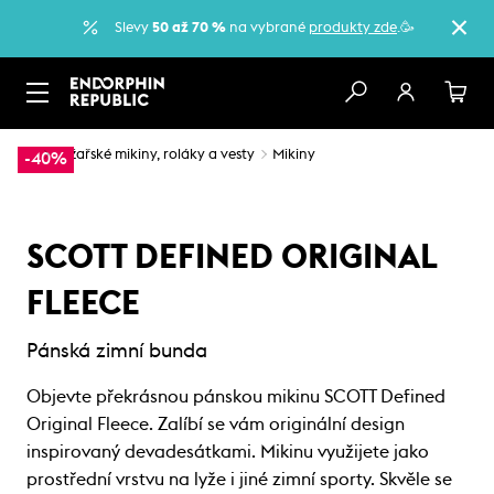
Slevy
50 až 70 %
na vybrané
produkty zde
.🥳
…
Lyžařské mikiny, roláky a vesty
Mikiny
-40%
SCOTT DEFINED ORIGINAL
FLEECE
Pánská zimní bunda
Objevte překrásnou pánskou mikinu SCOTT Defined
Original Fleece. Zalíbí se vám originální design
inspirovaný devadesátkami. Mikinu využijete jako
prostřední vrstvu na lyže i jiné zimní sporty. Skvěle se