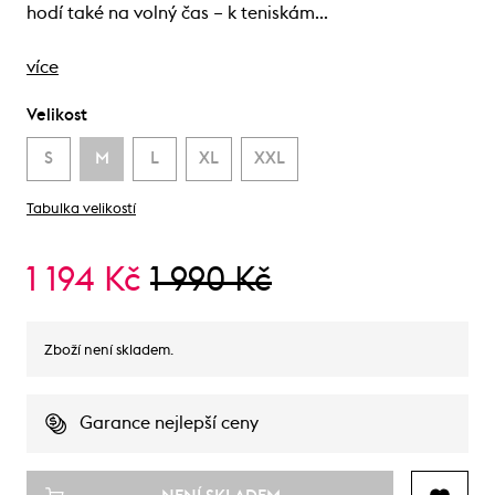
hodí také na volný čas – k teniskám…
více
Velikost
S
M
L
XL
XXL
Tabulka velikostí
1 194 Kč
1 990 Kč
Zboží není skladem.
Garance nejlepší ceny