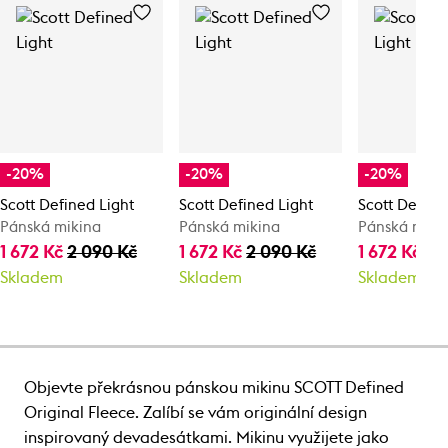
-20%
-20%
-20%
Scott Defined Light
Scott Defined Light
Scott Define
Pánská mikina
Pánská mikina
Pánská miki
1 672 Kč
2 090 Kč
1 672 Kč
2 090 Kč
1 672 Kč
2 
Skladem
Skladem
Skladem
Objevte překrásnou pánskou mikinu SCOTT Defined
Original Fleece. Zalíbí se vám originální design
inspirovaný devadesátkami. Mikinu využijete jako