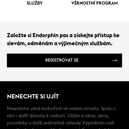
SLUŽBY
VĚRNOSTNÍ PROGRAM
Založte si Endorphin pas a získejte přístup ke
slevám, odměnám a výjimečným službám.
REGISTROVAT SE
NENECHTE SI UJÍT
Newsletter plný endorfinů ve vašem emailu. Spolu s
ním i další důvody k radosti. Užijte si akce, slevy,
pozvánky a další jedinečné výhody. Vyplněním vaší