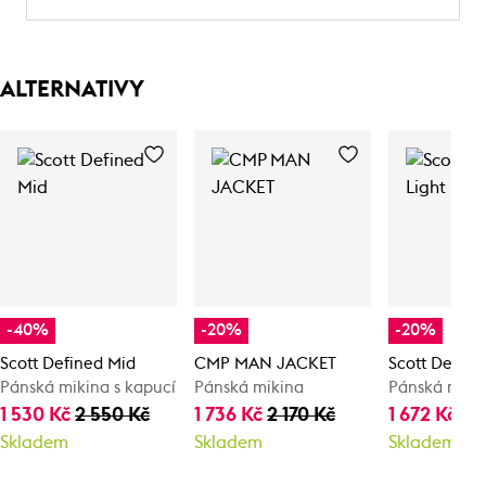
ALTERNATIVY
-40%
-20%
-20%
Scott Defined Mid
CMP MAN JACKET
Scott Define
Pánská mikina s kapucí
Pánská mikina
Pánská miki
1 530 Kč
2 550 Kč
1 736 Kč
2 170 Kč
1 672 Kč
2 
Skladem
Skladem
Skladem