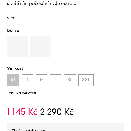
s vnitřním počesáním. Je extra…
více
Barva
Velikost
XS
S
M
L
XL
XXL
Tabulka velikostí
1 145 Kč
2 290 Kč
Zboží není skladem.