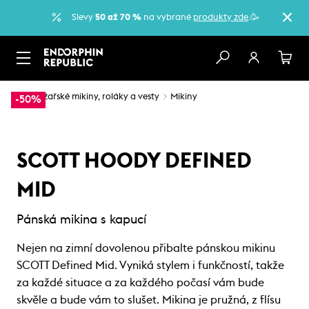
Slevy
50 až 70 %
na vybrané
produkty zde
.🥳
…
Lyžařské mikiny, roláky a vesty
Mikiny
-50%
SCOTT HOODY DEFINED
MID
Pánská mikina s kapucí
Nejen na zimní dovolenou přibalte pánskou mikinu
SCOTT Defined Mid. Vyniká stylem i funkčností, takže
za každé situace a za každého počasí vám bude
skvěle a bude vám to slušet. Mikina je pružná, z flísu