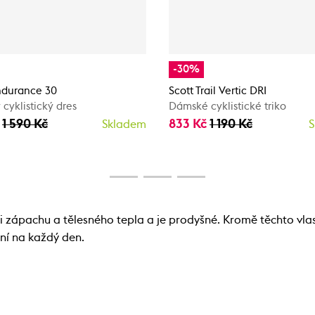
-30%
ndurance 30
Scott Trail Vertic DRI
cyklistický dres
Dámské cyklistické triko
č
1 590 Kč
833 Kč
1 190 Kč
Skladem
S
ci zápachu a tělesného tepla a je prodyšné. Kromě těchto vla
ení na každý den.