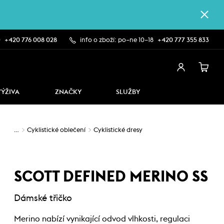
0
+420 776 008 028
info o zboží: po–ne 10–18
+420 777 355 833
VÝŽIVA
ZNAČKY
SLUŽBY
…
Cyklistické oblečení
Cyklistické dresy
SCOTT DEFINED MERINO SS
Dámské třičko
Merino nabízí vynikající odvod vlhkosti, regulaci