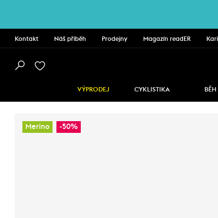
Kontakt
Náš příběh
Prodejny
Magazín readER
Kar
VÝPRODEJ
CYKLISTIKA
BĚH
Merino
-50%