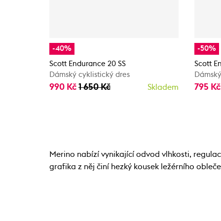
-40%
-50%
Scott Endurance 20 SS
Scott E
Dámský cyklistický dres
Dámský 
990 Kč
1 650 Kč
795 K
Skladem
Merino nabízí vynikající odvod vlhkosti, regula
grafika z něj činí hezký kousek ležérního obleč