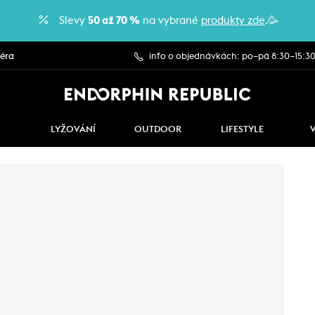
Slevy
50 až 70 %
na vybrané
produkty zde
.🥳
iéra
info o objednávkách: po–pá 8:30–15:3
LYŽOVÁNÍ
OUTDOOR
LIFESTYLE