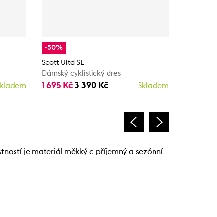
-50%
Scott RC 
Dámský zi
Scott Ultd SL
3 650 K
Dámský cyklistický dres
1 695 Kč
3 390 Kč
kladem
Skladem
stností je materiál měkký a příjemný a sezónní