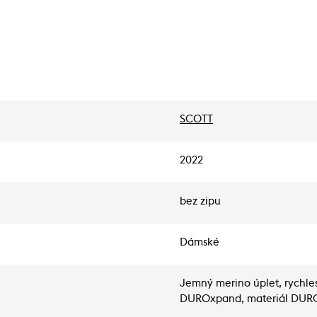
SCOTT
2022
bez zipu
Dámské
Jemný merino úplet, rychle
DUROxpand, materiál DURO