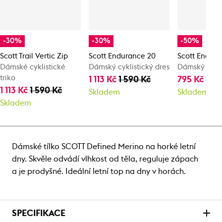
-30%
-30%
-50%
Scott Trail Vertic Zip
Scott Endurance 20
Scott Endur
Dámské cyklistické
Dámský cyklistický dres
Dámský cykli
triko
1 113 Kč
1 590 Kč
795 Kč
1 59
1 113 Kč
1 590 Kč
Skladem
Skladem
Skladem
Dámské tílko SCOTT Defined Merino na horké letní
dny. Skvěle odvádí vlhkost od těla, reguluje zápach
a je prodyšné. Ideální letní top na dny v horách.
SPECIFIKACE