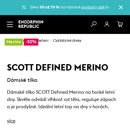
Slevy
50 až 70 %
na vybrané
produkty zde
.🥳
…
Cyklistické oblečení
Cyklistické dresy
Merino
-50%
SCOTT DEFINED MERINO
Dámské tílko
Dámské tílko SCOTT Defined Merino na horké letní
dny. Skvěle odvádí vlhkost od těla, reguluje zápach
a je prodyšné. Ideální letní top na dny v horách.
více