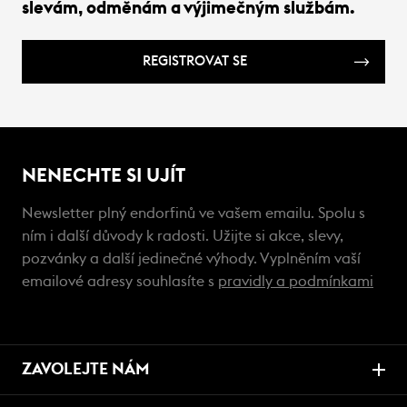
slevám, odměnám a výjimečným službám.
REGISTROVAT SE
NENECHTE SI UJÍT
Newsletter plný endorfinů ve vašem emailu. Spolu s
ním i další důvody k radosti. Užijte si akce, slevy,
pozvánky a další jedinečné výhody. Vyplněním vaší
emailové adresy souhlasíte s
pravidly a podmínkami
ZAVOLEJTE NÁM