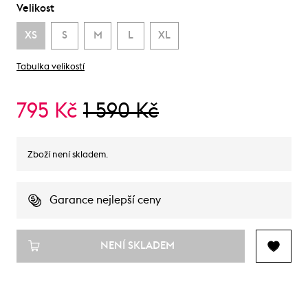
Velikost
XS
S
M
L
XL
Tabulka velikostí
795 Kč
1 590 Kč
Zboží není skladem.
Garance nejlepší ceny
NENÍ SKLADEM