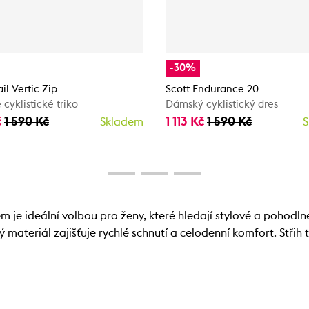
-30%
ail Vertic Zip
Scott Endurance 20
cyklistické triko
Dámský cyklistický dres
č
1 590 Kč
1 113 Kč
1 590 Kč
Skladem
S
 je ideální volbou pro ženy, které hledají stylové a pohodl
materiál zajišťuje rychlé schnutí a celodenní komfort. Střih t