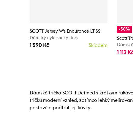
-30%
SCOTT Jersey W's Endurance LT SS
Dámský cyklistický dres
Scott Tr
1 590 Kč
Dámské 
Skladem
1 113 K
Dámské tričko SCOTT Defined s krátkým rukávem
tričku moderní vzhled, zatímco lehký melírovaný 
postavě a podtrhl její křivky.