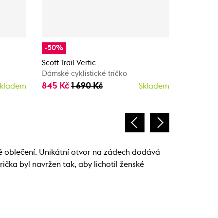
-50%
-30%
Scott Trail Vertic
SCOTT Tee 
Dámské cyklistické tričko
Dámské cy
845 Kč
1 690 Kč
1 295 Kč
kladem
Skladem
né oblečení. Unikátní otvor na zádech dodává
rička byl navržen tak, aby lichotil ženské