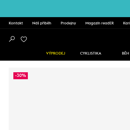
Kontakt
Náš příběh
Prodejny
Magazín readER
Kar
VÝPRODEJ
CYKLISTIKA
BĚH
-30%