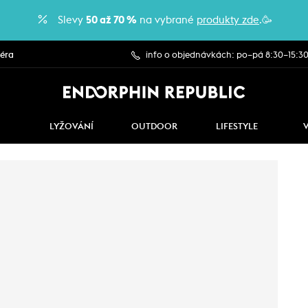
Slevy
50 až 70 %
na vybrané
produkty zde
.🥳
iéra
info o objednávkách: po–pá 8:30–15:3
LYŽOVÁNÍ
OUTDOOR
LIFESTYLE