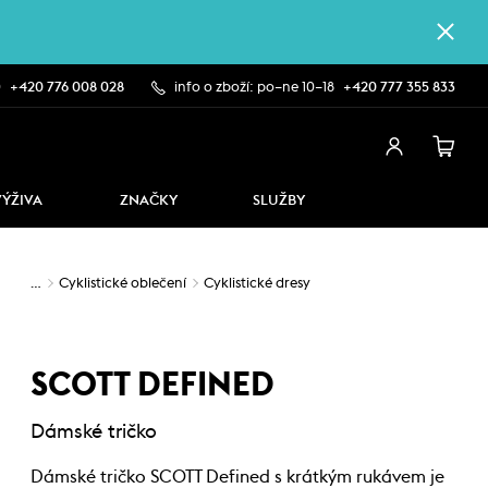
0
+420 776 008 028
info o zboží: po–ne 10–18
+420 777 355 833
VÝŽIVA
ZNAČKY
SLUŽBY
…
Cyklistické oblečení
Cyklistické dresy
SCOTT DEFINED
Dámské tričko
Dámské tričko SCOTT Defined s krátkým rukávem je