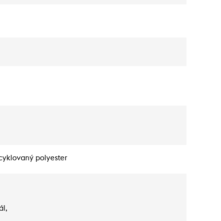
cyklovaný polyester
ál,