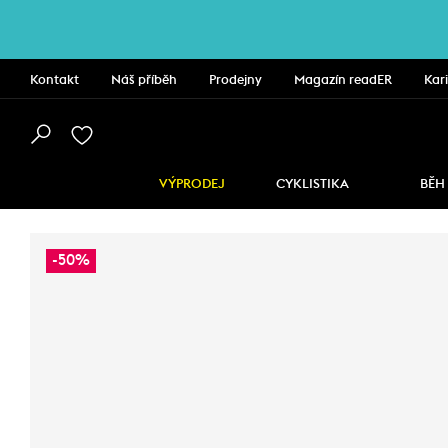
Kontakt
Náš příběh
Prodejny
Magazín readER
Kar
VÝPRODEJ
CYKLISTIKA
BĚH
-50%