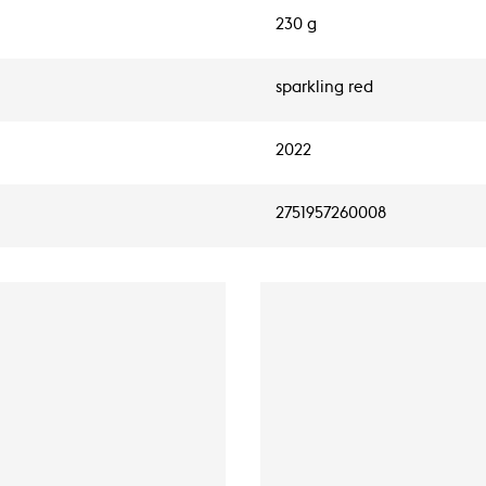
230 g
sparkling red
2022
2751957260008