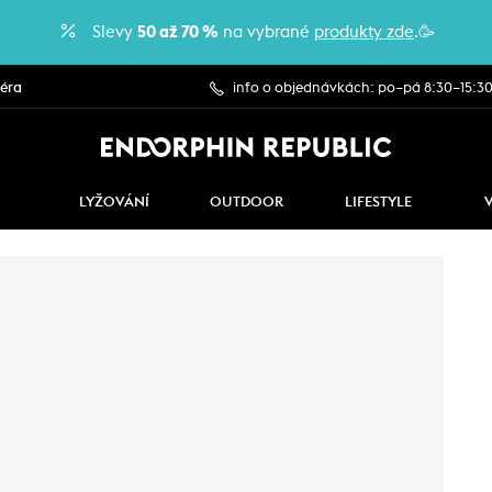
Slevy
50 až 70 %
na vybrané
produkty zde
.🥳
iéra
info o objednávkách: po–pá 8:30–15:3
LYŽOVÁNÍ
OUTDOOR
LIFESTYLE