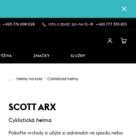
0
+420 776 008 028
info o zboží: po–ne 10–18
+420 777 355 833
VÝŽIVA
ZNAČKY
SLUŽBY
…
Helmy na kolo
Cyklistické helmy
SCOTT ARX
Cyklistická helma
Pokořte vrcholy a užijte si adrenalin ve sjezdu nebo