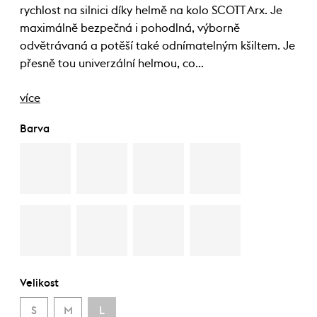
rychlost na silnici díky helmě na kolo SCOTT Arx. Je
maximálně bezpečná i pohodlná, výborně
odvětrávaná a potěší také odnímatelným kšiltem. Je
přesně tou univerzální helmou, co…
více
Barva
Velikost
S
M
L