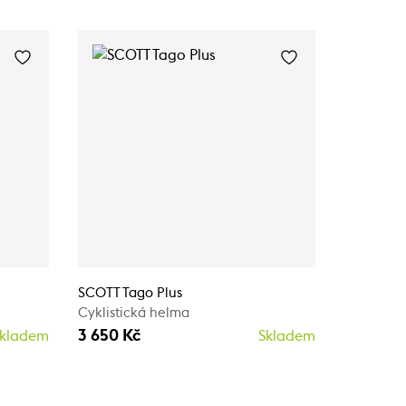
SCOTT Tago Plus
SCOTT Sie
Cyklistická helma
Cyklistic
3 650 Kč
3 890 K
kladem
Skladem