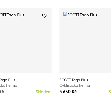
ago Plus
SCOTT Tago Plus
ická helma
Cyklistická helma
Kč
3 650 Kč
Skladem
S