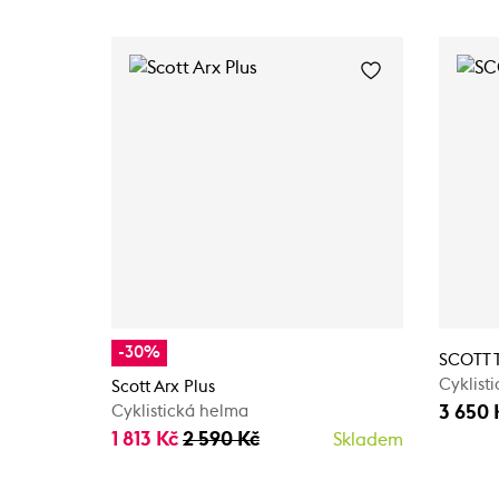
-30%
SCOTT T
Cyklist
Scott Arx Plus
3 650 
Cyklistická helma
1 813 Kč
2 590 Kč
Skladem