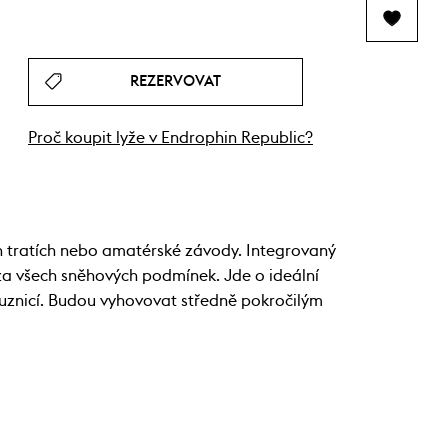
REZERVOVAT
Proč koupit lyže v Endrophin Republic?
h tratích nebo amatérské závody. Integrovaný
 za všech sněhových podmínek. Jde o ideální
kluznicí. Budou vyhovovat středně pokročilým