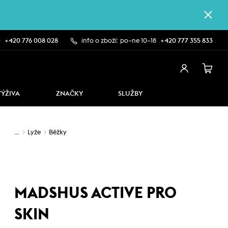
0
+420 776 008 028
info o zboží: po–ne 10–18
+420 777 355 833
VÝŽIVA
ZNAČKY
SLUŽBY
…
Lyže
Běžky
MADSHUS ACTIVE PRO
SKIN