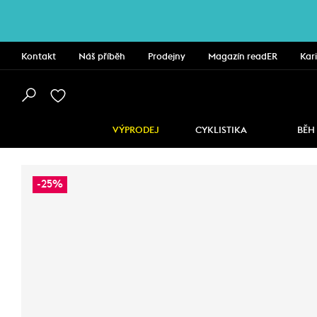
Kontakt
Náš příběh
Prodejny
Magazín readER
Kar
VÝPRODEJ
CYKLISTIKA
BĚH
-25%