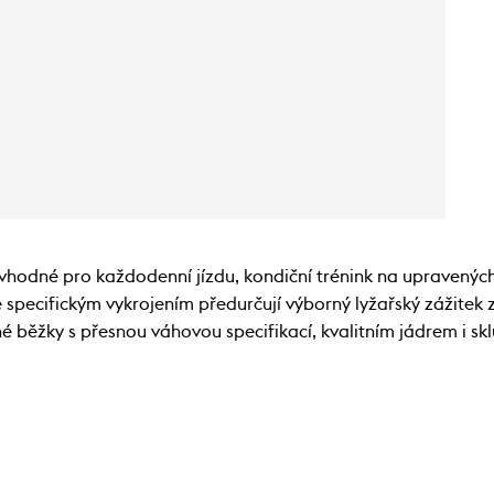
 vhodné pro každodenní jízdu, kondiční trénink na upravenýc
 specifickým vykrojením předurčují výborný lyžařský zážitek
né běžky s přesnou váhovou specifikací, kvalitním jádrem i s