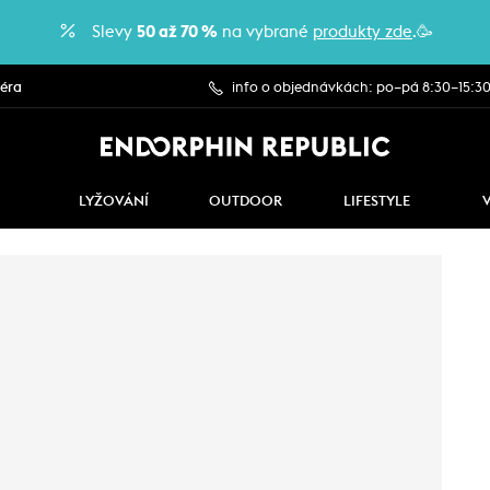
Slevy
50 až 70 %
na vybrané
produkty zde
.🥳
iéra
info o objednávkách: po–pá 8:30–15:3
LYŽOVÁNÍ
OUTDOOR
LIFESTYLE