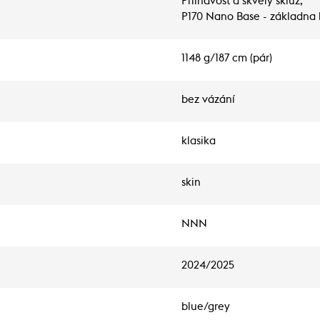
Přilnavost a skvělý skluz,
P170 Nano Base - základna 
1148 g/187 cm (pár)
bez vázání
klasika
skin
NNN
2024/2025
blue/grey