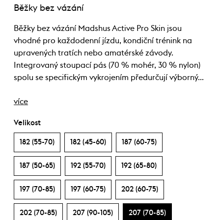
Běžky bez vázání
Běžky bez vázání Madshus Active Pro Skin jsou
vhodné pro každodenní jízdu, kondiční trénink na
upravených tratích nebo amatérské závody.
Integrovaný stoupací pás (70 % mohér, 30 % nylon)
spolu se specifickým vykrojením předurčují výborný…
více
Velikost
182 (55-70)
182 (45-60)
187 (60-75)
187 (50-65)
192 (55-70)
192 (65-80)
197 (70-85)
197 (60-75)
202 (60-75)
202 (70-85)
207 (90-105)
207 (70-85)