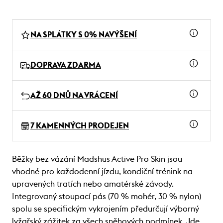
NA SPLÁTKY S 0% NAVÝŠENÍ
DOPRAVA ZDARMA
AŽ 60 DNŮ NA VRÁCENÍ
7 KAMENNÝCH PRODEJEN
Běžky bez vázání Madshus Active Pro Skin jsou
vhodné pro každodenní jízdu, kondiční trénink na
upravených tratích nebo amatérské závody.
Integrovaný stoupací pás (70 % mohér, 30 % nylon)
spolu se specifickým vykrojením předurčují výborný
lyžařský zážitek za všech sněhových podmínek. Jde