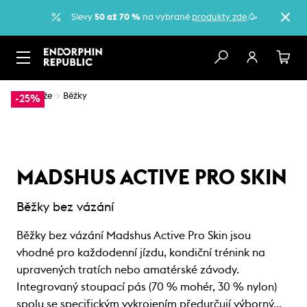
Slevy
50 až 70 %
na vybrané
produkty zde
.🥳
…
Lyže
Běžky
-25%
MADSHUS ACTIVE PRO SKIN
Běžky bez vázání
Běžky bez vázání Madshus Active Pro Skin jsou
vhodné pro každodenní jízdu, kondiční trénink na
upravených tratích nebo amatérské závody.
Integrovaný stoupací pás (70 % mohér, 30 % nylon)
spolu se specifickým vykrojením předurčují výborný…