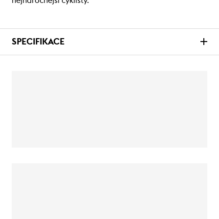
nejnáročnější cyklisty.
SPECIFIKACE