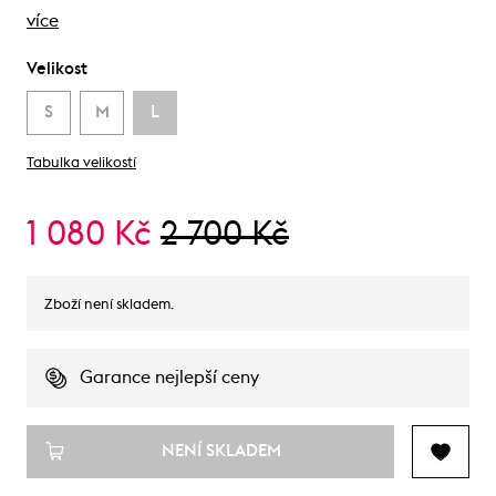
více
Velikost
S
M
L
Tabulka velikostí
1 080 Kč
2 700 Kč
Zboží není skladem.
Garance nejlepší ceny
NENÍ SKLADEM