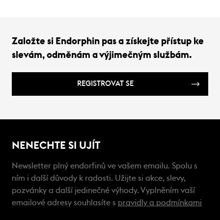
Založte si Endorphin pas a získejte přístup ke
slevám, odměnám a výjimečným službám.
REGISTROVAT SE
NENECHTE SI UJÍT
Newsletter plný endorfinů ve vašem emailu. Spolu s
ním i další důvody k radosti. Užijte si akce, slevy,
pozvánky a další jedinečné výhody. Vyplněním vaší
emailové adresy souhlasíte s
pravidly a podmínkami