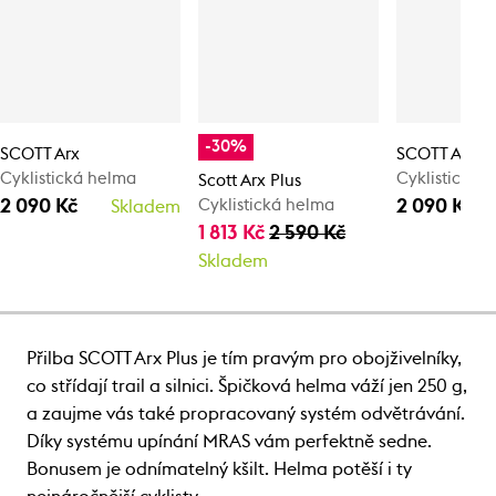
-30%
SCOTT Arx
SCOTT Arx
Cyklistická helma
Cyklistická 
Scott Arx Plus
2 090 Kč
2 090 Kč
Cyklistická helma
Skladem
1 813 Kč
2 590 Kč
Skladem
Přilba SCOTT Arx Plus je tím pravým pro obojživelníky,
co střídají trail a silnici. Špičková helma váží jen 250 g,
a zaujme vás také propracovaný systém odvětrávání.
Díky systému upínání MRAS vám perfektně sedne.
Bonusem je odnímatelný kšilt. Helma potěší i ty