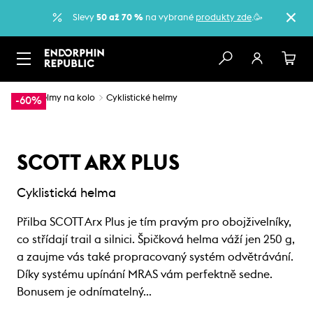
Slevy
50 až 70 %
na vybrané
produkty zde
.🥳
…
Helmy na kolo
Cyklistické helmy
-60%
SCOTT ARX PLUS
Cyklistická helma
Přilba SCOTT Arx Plus je tím pravým pro obojživelníky,
co střídají trail a silnici. Špičková helma váží jen 250 g,
a zaujme vás také propracovaný systém odvětrávání.
Díky systému upínání MRAS vám perfektně sedne.
Bonusem je odnímatelný…