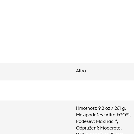
Altra
Hmotnost: 9,2 oz / 261 g,
Mezipodešev: Altra EGO™,
Podešev: MaxTrac™,
Odpružení: Moderate,