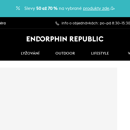
Slevy
50 až 70 %
na vybrané
produkty zde
.🥳
iéra
info o objednávkách: po–pá 8:30–15:3
LYŽOVÁNÍ
OUTDOOR
LIFESTYLE