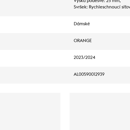
Výška podešve: 25 mm,
Svršek: Rychleschnoucí síťo
Dámské
ORANGE
2023/2024
AL00590012939