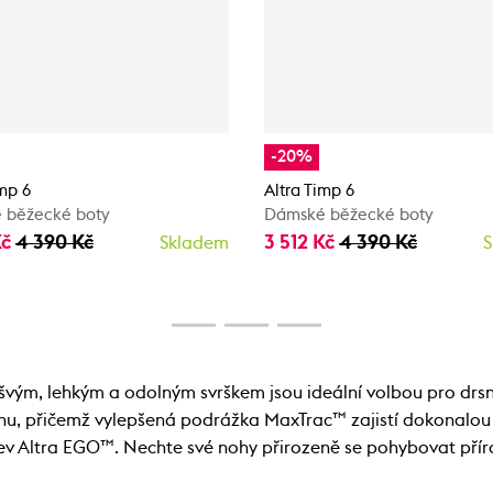
-20%
imp 6
Altra Timp 6
 běžecké boty
Dámské běžecké boty
Kč
4 390 Kč
3 512 Kč
4 390 Kč
Skladem
S
švým, lehkým a odolným svrškem jsou ideální volbou pro drs
énu, přičemž vylepšená podrážka MaxTrac™ zajistí dokonalou p
v Altra EGO™. Nechte své nohy přirozeně se pohybovat příro