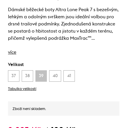
Dámské běžecké boty Altra Lone Peak 7 s bezešvým,
lehkým a odolným svrškem jsou ideální volbou pro
drsné trailové podmínky. Zjednodušená konstrukce
se postará o hbitostost a jistotu v každém terénu,
přičemž vylepšená podrážka MaxTrac™…
více
Velikost
37
38
39
40
41
Tabulka velikostí
Zboží není skladem.