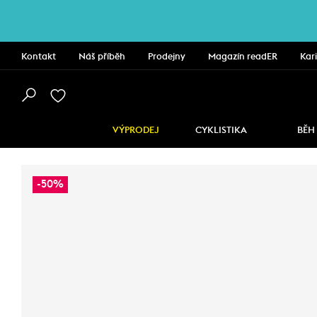
Kontakt
Náš příběh
Prodejny
Magazín readER
Kar
VÝPRODEJ
CYKLISTIKA
BĚH
-50%