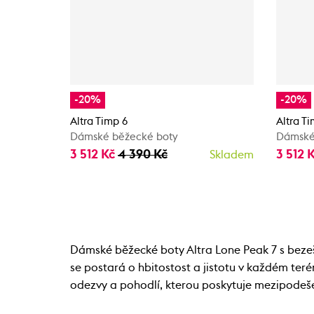
-20%
-20%
Altra Timp 6
Altra T
Dámské běžecké boty
Dámské
3 512 Kč
4 390 Kč
3 512 
Skladem
Dámské běžecké boty Altra Lone Peak 7 s beze
se postará o hbitostost a jistotu v každém ter
odezvy a pohodlí, kterou poskytuje mezipodeše