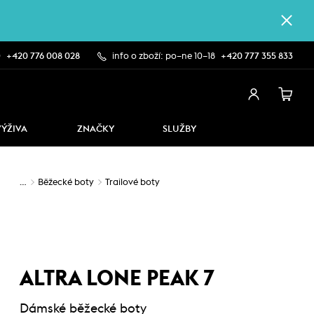
0
+420 776 008 028
info o zboží: po–ne 10–18
+420 777 355 833
VÝŽIVA
ZNAČKY
SLUŽBY
…
Běžecké boty
Trailové boty
ALTRA LONE PEAK 7
Dámské běžecké boty