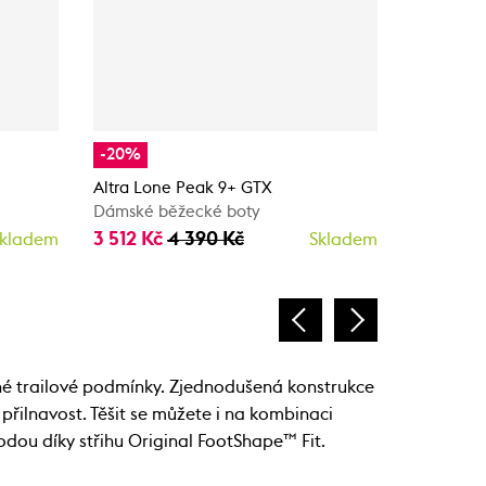
-20%
-20%
Altra Lone Peak 9+ GTX
Altra Lon
Dámské běžecké boty
Dámské b
3 512 Kč
4 390 Kč
3 112 Kč
kladem
Skladem
né trailové podmínky. Zjednodušená konstrukce
řilnavost. Těšit se můžete i na kombinaci
dou díky střihu Original FootShape™ Fit.