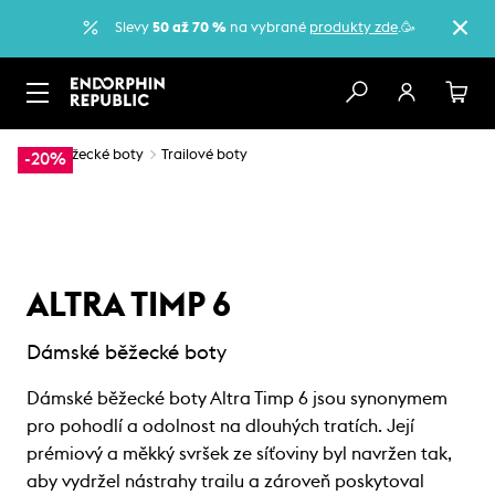
Slevy
50 až 70 %
na vybrané
produkty zde
.🥳
…
Běžecké boty
Trailové boty
-20%
ALTRA TIMP 6
Dámské běžecké boty
Dámské běžecké boty Altra Timp 6 jsou synonymem
pro pohodlí a odolnost na dlouhých tratích. Její
prémiový a měkký svršek ze síťoviny byl navržen tak,
aby vydržel nástrahy trailu a zároveň poskytoval