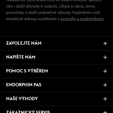
Newsletter plný endorfinů ve vašem emailu. Spolu s
ním i další důvody k radosti. Užijte si akce, slevy,
pozvánky a další jedinečné výhody. Vyplněním vaší
emailové adresy souhlasíte s
pravidly a podmínkami
ZAVOLEJTE NÁM
NAPIŠTE NÁM
POMOC S VÝBĚREM
ENDORPHIN PAS
NAŠE VÝHODY
ZÁKAZNICKÝ SERVIS