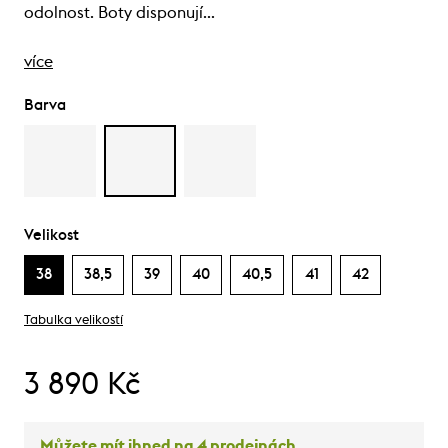
odolnost. Boty disponují…
více
Barva
Velikost
38
38,5
39
40
40,5
41
42
Tabulka velikostí
3 890 Kč
Můžete mít ihned na 4 prodejnách