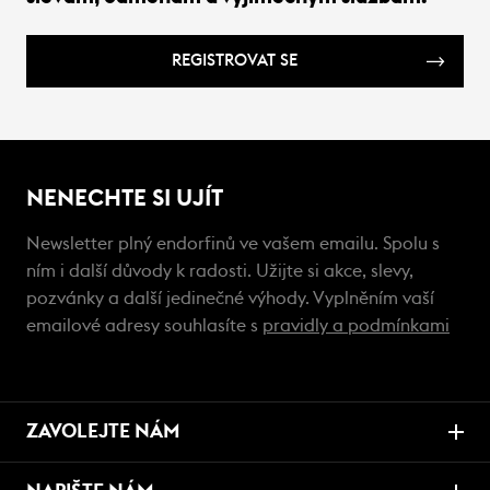
REGISTROVAT SE
NENECHTE SI UJÍT
Newsletter plný endorfinů ve vašem emailu. Spolu s
ním i další důvody k radosti. Užijte si akce, slevy,
pozvánky a další jedinečné výhody. Vyplněním vaší
emailové adresy souhlasíte s
pravidly a podmínkami
ZAVOLEJTE NÁM