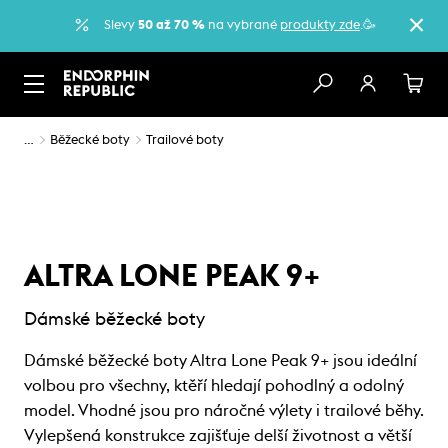
Slevy
50 až 70 %
na vybrané
produkty zde
.🥳
…
Běžecké boty
Trailové boty
ALTRA LONE PEAK 9+
Dámské běžecké boty
Dámské běžecké boty Altra Lone Peak 9+ jsou ideální
volbou pro všechny, ktěří hledají pohodlný a odolný
model. Vhodné jsou pro náročné výlety i trailové běhy.
Vylepšená konstrukce zajišťuje delší životnost a větší