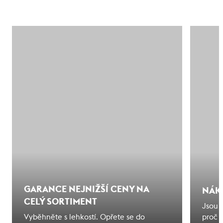
GARANCE NEJNIŽŠÍ CENY NA
NÁK
CELÝ SORTIMENT
Jsou 
Vyběhněte s lehkostí. Opřete se do
proč 