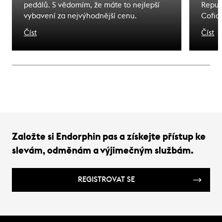
pedálů. S vědomím, že máte to nejlepší
Repub
vybavení za nejvýhodnější cenu.
Cofid
odjede
Číst
Číst
na kte
Založte si Endorphin pas a získejte přístup ke
slevám, odměnám a výjimečným službám.
REGISTROVAT SE