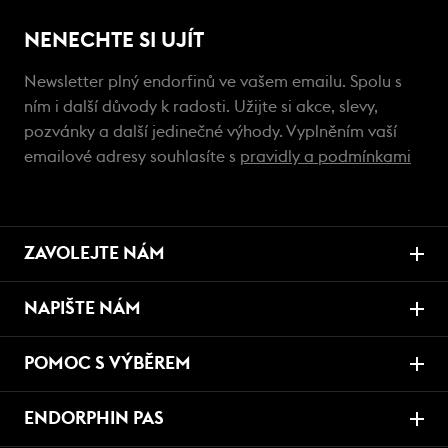
NENECHTE SI UJÍT
Newsletter plný endorfinů ve vašem emailu. Spolu s
ním i další důvody k radosti. Užijte si akce, slevy,
pozvánky a další jedinečné výhody. Vyplněním vaší
emailové adresy souhlasíte s
pravidly a podmínkami
ZAVOLEJTE NÁM
NAPIŠTE NÁM
POMOC S VÝBĚREM
ENDORPHIN PAS