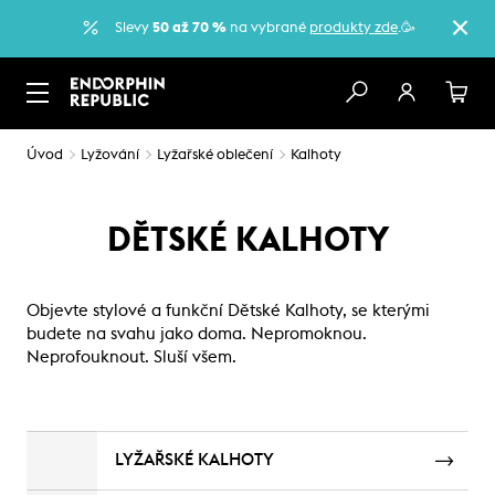
Slevy
50 až 70 %
na vybrané
produkty zde
.🥳
Úvod
Lyžování
Lyžařské oblečení
Kalhoty
DĚTSKÉ KALHOTY
Objevte stylové a funkční Dětské Kalhoty, se kterými
budete na svahu jako doma. Nepromoknou.
Neprofouknout. Sluší všem.
LYŽAŘSKÉ KALHOTY