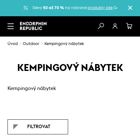
Slevy
50 až 70 %
na vybrané
produkty zde
.🥳
Úvod
Outdoor
Kempingový nábytek
KEMPINGOVÝ NÁBYTEK
Kempingový nábytek
FILTROVAT