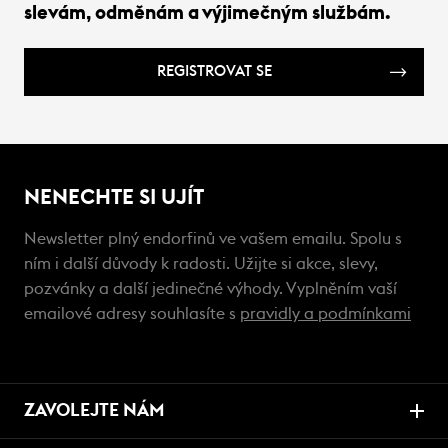
slevám, odměnám a výjimečným službám.
REGISTROVAT SE
NENECHTE SI UJÍT
Newsletter plný endorfinů ve vašem emailu. Spolu s
ním i další důvody k radosti. Užijte si akce, slevy,
pozvánky a další jedinečné výhody. Vyplněním vaší
emailové adresy souhlasíte s
pravidly a podmínkami
ZAVOLEJTE NÁM