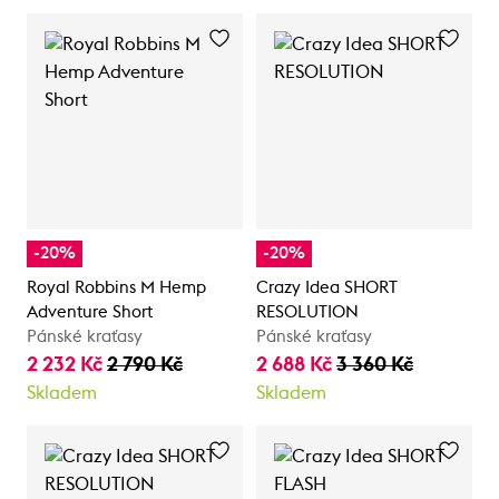
-20%
-20%
Royal Robbins M Hemp
Crazy Idea SHORT
Adventure Short
RESOLUTION
Pánské kraťasy
Pánské kraťasy
2 232 Kč
2 790 Kč
2 688 Kč
3 360 Kč
Skladem
Skladem