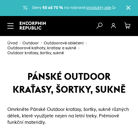
Slevy
50 až 70 %
na vybrané
produkty zde
.🥳
Úvod
Outdoor
Outdoorové oblečení
Outdoorové kalhoty, kraťasy a sukně
Outdoor kraťasy, šortky, sukně
PÁNSKÉ OUTDOOR
KRAŤASY, ŠORTKY, SUKNĚ
Omrkněte Pánské Outdoor kraťasy, šortky, sukně různých
délek, které využijete nejen na letní treky. Prémiové
funkční materiály.