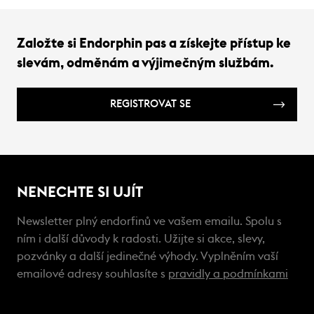
Založte si Endorphin pas a získejte přístup ke
slevám, odměnám a výjimečným službám.
REGISTROVAT SE
NENECHTE SI UJÍT
Newsletter plný endorfinů ve vašem emailu. Spolu s
ním i další důvody k radosti. Užijte si akce, slevy,
pozvánky a další jedinečné výhody. Vyplněním vaší
emailové adresy souhlasíte s
pravidly a podmínkami