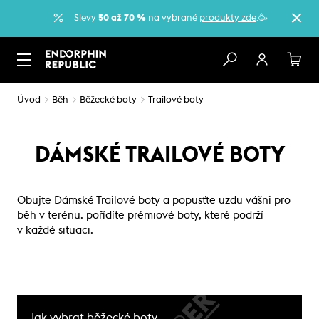
Slevy
50 až 70 %
na vybrané
produkty zde
.🥳
Úvod
Běh
Běžecké boty
Trailové boty
DÁMSKÉ TRAILOVÉ BOTY
Obujte Dámské Trailové boty a popusťte uzdu vášni pro
běh v terénu. pořídíte prémiové boty, které podrží
v každé situaci.
Jak vybrat běžecké boty