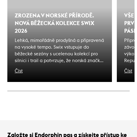
ZROZENA V NORSKÉ PŘÍRODĚ.
VŠE 
NOVÁ BĚŽECKÁ KOLEKCE SWIX
PRVN
2026
PÁSK
Lehká, mimořádně prodyšná a připravená
Připra
na vysoké tempo. Swix vstupuje do
závod
běžecké sezóny s ucelenou kolekcí pro
výkon
silnici i trail a potvrzuje, že norská značka
Repub
už dávno nepatří jen do zimy. Novou
průvo
Číst
Číst
kolekci Swix 2026 najdete skladem v
výběr
Endorphin Republic - největší specialista
přípra
na běžecké vybavení v Česku.
tipy 
každo
přine
Založte si Endorphin pas a získejte přístup ke