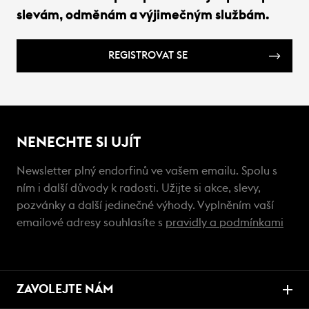
slevám, odměnám a výjimečným službám.
REGISTROVAT SE
NENECHTE SI UJÍT
Newsletter plný endorfinů ve vašem emailu. Spolu s
ním i další důvody k radosti. Užijte si akce, slevy,
pozvánky a další jedinečné výhody. Vyplněním vaší
emailové adresy souhlasíte s
pravidly a podmínkami
ZAVOLEJTE NÁM