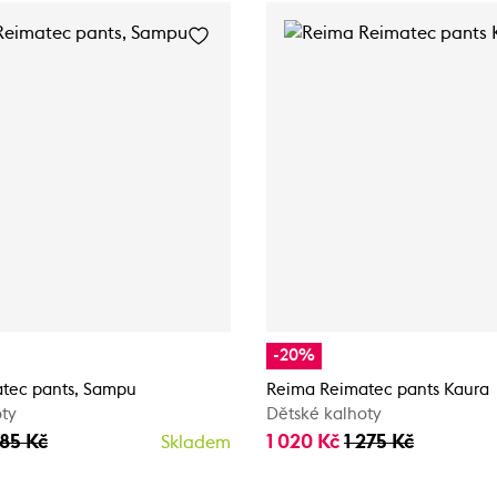
-20%
tec pants, Sampu
Reima Reimatec pants Kaura
oty
Dětské kalhoty
785 Kč
1 020 Kč
1 275 Kč
Skladem