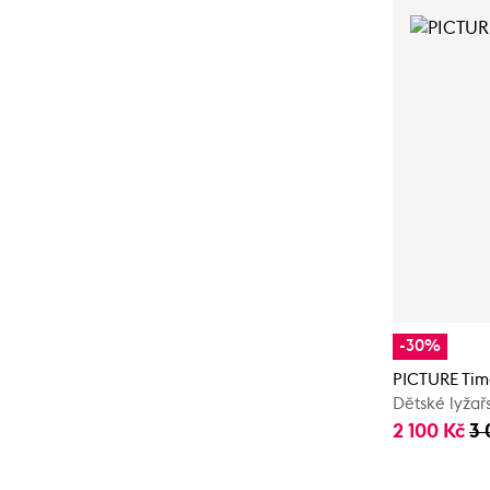
-30%
PICTURE Tim
Dětské lyžař
2 100 Kč
3 