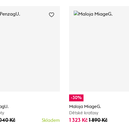
-30%
agU.
Maloja MiageG.
oty
Dětské kraťasy
040 Kč
1 323 Kč
1 890 Kč
Skladem