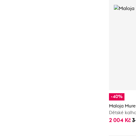
-40%
Maloja Mure
Dětské kalh
2 004 Kč
3