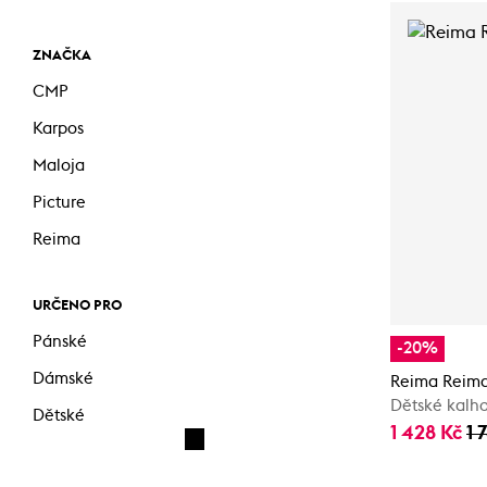
ZNAČKA
CMP
Karpos
Maloja
Picture
Reima
URČENO PRO
Pánské
-20%
Dámské
Reima Reima
Dětské kalh
Dětské
1 428 Kč
1 