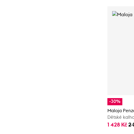
-30%
Maloja Penz
Dětské kalh
1 428 Kč
2 