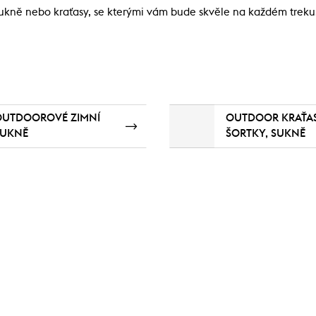
sukně nebo kraťasy, se kterými vám bude skvěle na každém treku.
OUTDOOROVÉ ZIMNÍ
OUTDOOR KRAŤAS
SUKNĚ
ŠORTKY, SUKNĚ