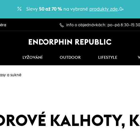
Slevy
50 až 70 %
na vybrané
produkty zde
.🥳
iéra
info o objednávkách: po–pá 8:30–15:3
LYŽOVÁNÍ
OUTDOOR
LIFESTYLE
asy a sukně
ROVÉ KALHOTY, K