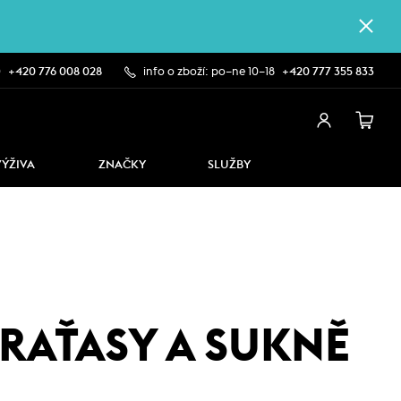
0
+420 776 008 028
info o zboží: po–ne 10–18
+420 777 355 833
VÝŽIVA
ZNAČKY
SLUŽBY
RAŤASY A SUKNĚ