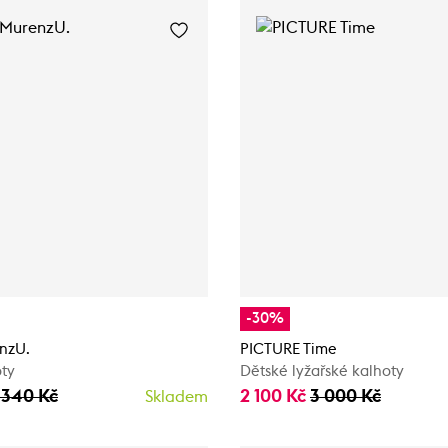
-30%
nzU.
PICTURE Time
oty
Dětské lyžařské kalhoty
 340 Kč
2 100 Kč
3 000 Kč
Skladem