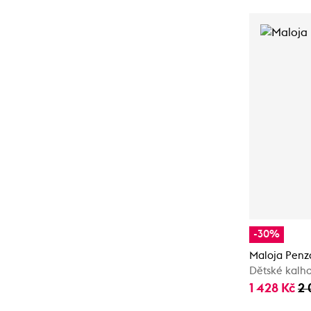
-30%
Maloja Penz
Dětské kalh
1 428 Kč
2 