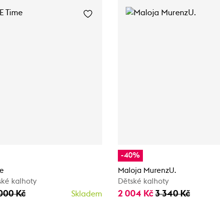
-40%
e
Maloja MurenzU.
ské kalhoty
Dětské kalhoty
000 Kč
2 004 Kč
3 340 Kč
Skladem