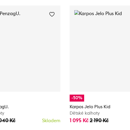
-50%
agU.
Karpos Jelo Plus Kid
oty
Dětské kalhoty
040 Kč
1 095 Kč
2 190 Kč
Skladem