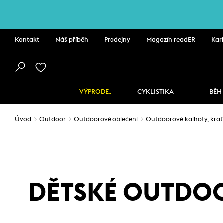
Kontakt
Náš příběh
Prodejny
Magazín readER
Kar
VÝPRODEJ
CYKLISTIKA
BĚH
Úvod
Outdoor
Outdoorové oblečení
Outdoorové kalhoty, krať
DĚTSKÉ OUTDOO