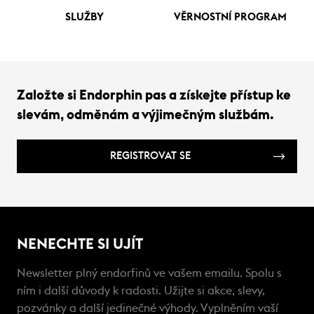
SLUŽBY
VĚRNOSTNÍ PROGRAM
Založte si Endorphin pas a získejte přístup ke
slevám, odměnám a výjimečným službám.
REGISTROVAT SE
NENECHTE SI UJÍT
Newsletter plný endorfinů ve vašem emailu. Spolu s
ním i další důvody k radosti. Užijte si akce, slevy,
pozvánky a další jedinečné výhody. Vyplněním vaší