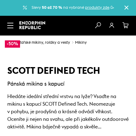
Slevy
50 až 70 %
na vybrané
produkty zde
.🥳
…
Lyžařské mikiny, roláky a vesty
Mikiny
-50%
SCOTT DEFINED TECH
Pánská mikina s kapucí
Hledáte ideální střední vrstvu na lyže? Vsaďte na
mikinu s kapucí SCOTT Defined Tech. Neomezuje
v pohybu, je prodyšná a krásně odvádí vlhkost.
Oceníte ji nejen na svahu, ale při jakékoliv outdoorové
aktivitě. Mikina báječně vypadá a skvěle…