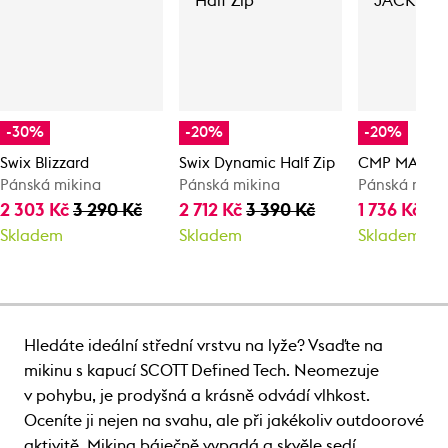
-30%
-20%
-20%
Swix Blizzard
Swix Dynamic Half Zip
CMP MAN J
Pánská mikina
Pánská mikina
Pánská miki
2 303 Kč
3 290 Kč
2 712 Kč
3 390 Kč
1 736 Kč
2 
Skladem
Skladem
Skladem
Hledáte ideální střední vrstvu na lyže? Vsaďte na
mikinu s kapucí SCOTT Defined Tech. Neomezuje
v pohybu, je prodyšná a krásně odvádí vlhkost.
Oceníte ji nejen na svahu, ale při jakékoliv outdoorové
aktivitě. Mikina báječně vypadá a skvěle sedí.