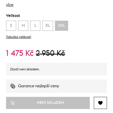
více
Velikost
S
M
L
XL
XXL
Tabulka velikostí
1 475 Kč
2 950 Kč
Zboží není skladem.
Garance nejlepší ceny
NENÍ SKLADEM