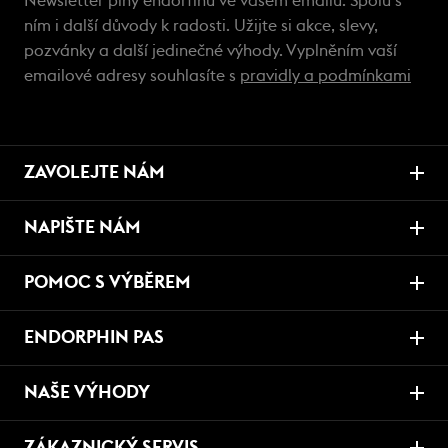
Newsletter plný endorfinů ve vašem emailu. Spolu s
ním i další důvody k radosti. Užijte si akce, slevy,
pozvánky a další jedinečné výhody. Vyplněním vaší
emailové adresy souhlasíte s
pravidly a podmínkami
ZAVOLEJTE NÁM
NAPIŠTE NÁM
POMOC S VÝBĚREM
ENDORPHIN PAS
NAŠE VÝHODY
ZÁKAZNICKÝ SERVIS