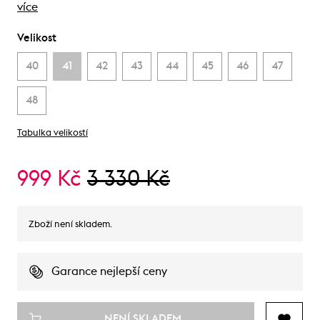
více
Velikost
40
41
42
43
44
45
46
47
48
Tabulka velikostí
999 Kč
3 330 Kč
Zboží není skladem.
Garance nejlepší ceny
NENÍ SKLADEM