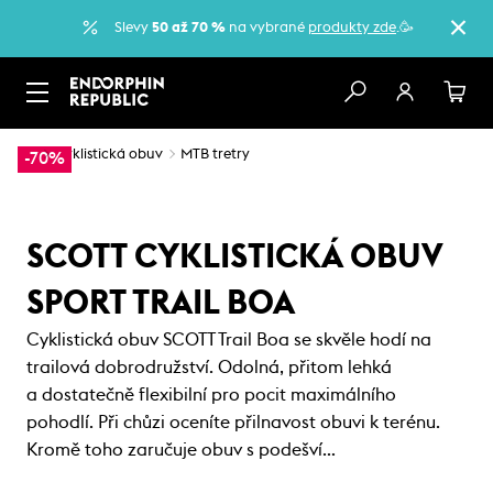
Slevy
50 až 70 %
na vybrané
produkty zde
.🥳
…
Cyklistická obuv
MTB tretry
-70%
SCOTT CYKLISTICKÁ OBUV
SPORT TRAIL BOA
Cyklistická obuv SCOTT Trail Boa se skvěle hodí na
trailová dobrodružství. Odolná, přitom lehká
a dostatečně flexibilní pro pocit maximálního
pohodlí. Při chůzi oceníte přilnavost obuvi k terénu.
Kromě toho zaručuje obuv s podešví…