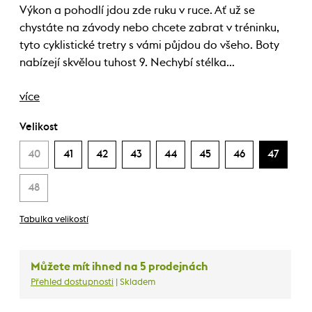
Výkon a pohodlí jdou zde ruku v ruce. Ať už se
chystáte na závody nebo chcete zabrat v tréninku,
tyto cyklistické tretry s vámi půjdou do všeho. Boty
nabízejí skvělou tuhost 9. Nechybí stélka…
více
Velikost
40
41
42
43
44
45
46
47
48
Tabulka velikostí
Můžete mít ihned na 5 prodejnách
Přehled dostupnosti
| Skladem