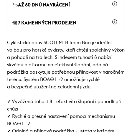
AŽ 60 DNŮ NA VRÁCENÍ
7 KAMENNÝCH PRODEJEN
Cyklistická obuv SCOTT MTB Team Boa je ideální
volbou pro horské cyklisty, kteří chtějí spolehlivý výkon
a pohodlí na trailech. S indexem tuhosti 8 nabízí
skvělou platformu na efektivní šlapání, odolná
podrážka poskytuje potřebnou přilnavost v náročném
terénu. Systém BOA® Li-2 umožňuje rychlé
a bezpečné utažení na celodenní jízdu.
✔ Vyvážená tuhost 8 - efektivita šlapání i pohodlí při
chůzi
✔ Rychlé a přesné nastavení pomocí mechanismu
BOA® Li-2
✔ Odolná a přilnavá podrážka - jistota v každém