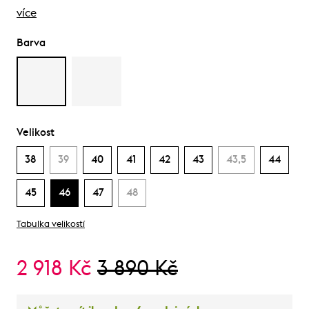
více
Barva
Velikost
38
39
40
41
42
43
43,5
44
45
46
47
48
Tabulka velikostí
2 918 Kč
3 890 Kč