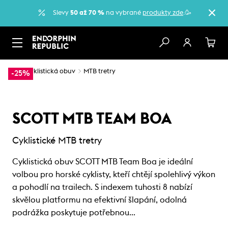
Slevy
50 až 70 %
na vybrané
produkty zde
.🥳
…
Cyklistická obuv
MTB tretry
-25%
SCOTT MTB TEAM BOA
Cyklistické MTB tretry
Cyklistická obuv SCOTT MTB Team Boa je ideální
volbou pro horské cyklisty, kteří chtějí spolehlivý výkon
a pohodlí na trailech. S indexem tuhosti 8 nabízí
skvělou platformu na efektivní šlapání, odolná
podrážka poskytuje potřebnou…